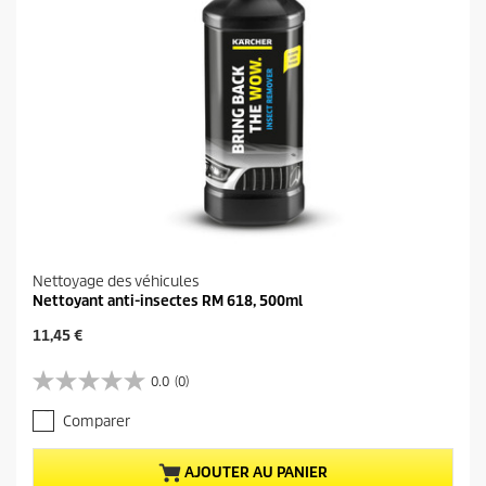
s
Nettoyage des véhicules
Nettoyant anti-insectes RM 618, 500ml
P
11,45 €
r
i
0.0
(0)
0
x
.
a
Comparer
0
c
s
t
u
u
AJOUTER AU PANIER