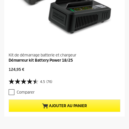
Kit de démarrage batterie et chargeur
Démarreur kit Battery Power 18/25
P
124,95 €
r
i
4.5
(76)
4
x
.
a
Comparer
5
c
s
t
u
u
AJOUTER AU PANIER
r
e
5
l
é
d
t
u