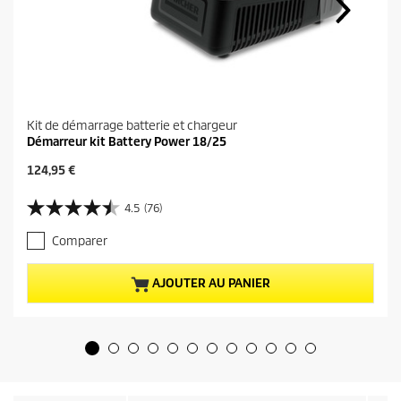
Kit de démarrage batterie et chargeur
Démarreur kit Battery Power 18/25
P
124,95 €
r
i
4.5
(76)
4
x
.
a
Comparer
5
c
s
t
u
u
AJOUTER AU PANIER
r
e
5
l
é
d
t
u
o
p
i
r
l
o