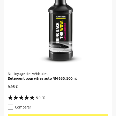
Nettoyage des véhicules
Détergent pour vitres auto RM 650, 500ml
P
9,95 €
r
i
5.0
(1)
5
x
.
a
Comparer
0
c
s
t