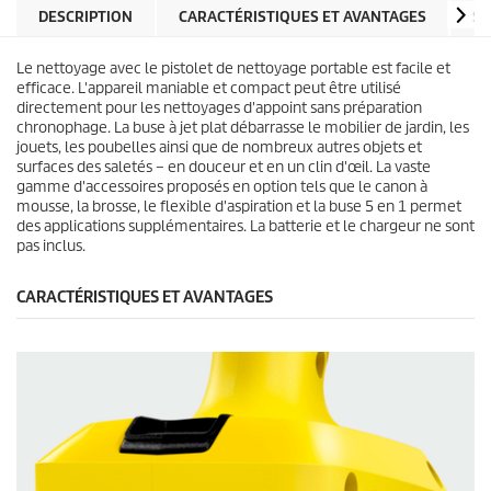
e
d
DESCRIPTION
CARACTÉRISTIQUES ET AVANTAGES
SP
s
u
.
i
7
Le nettoyage avec le pistolet de nettoyage portable est facile et
t
6
efficace. L'appareil maniable et compact peut être utilisé
a
directement pour les nettoyages d'appoint sans préparation
v
chronophage. La buse à jet plat débarrasse le mobilier de jardin, les
i
jouets, les poubelles ainsi que de nombreux autres objets et
s
surfaces des saletés – en douceur et en un clin d'œil. La vaste
gamme d'accessoires proposés en option tels que le canon à
mousse, la brosse, le flexible d'aspiration et la buse 5 en 1 permet
des applications supplémentaires. La batterie et le chargeur ne sont
pas inclus.
CARACTÉRISTIQUES ET AVANTAGES