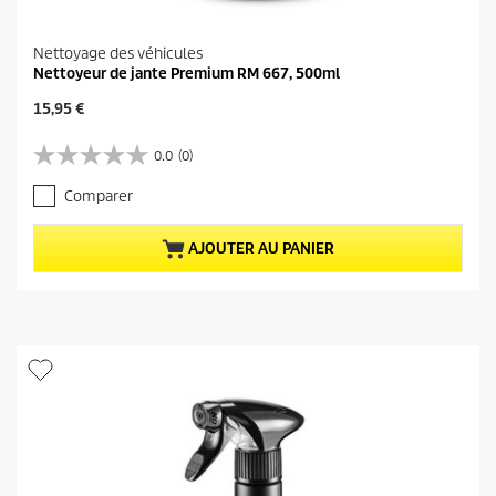
Nettoyage des véhicules
Nettoyeur de jante Premium RM 667, 500ml
P
15,95 €
r
i
0.0
(0)
0
x
.
a
Comparer
0
c
s
t
u
u
AJOUTER AU PANIER
r
e
5
l
é
d
t
u
o
p
i
r
l
o
e
d
s
u
.
i
t