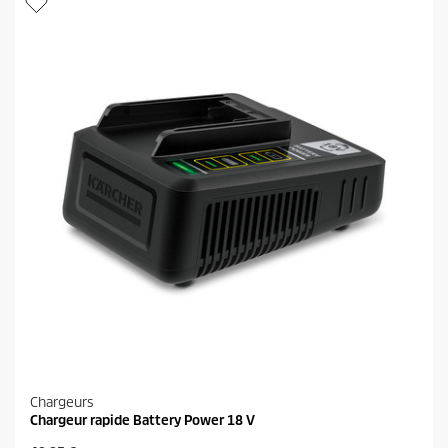
r
l
o
e
d
s
u
.
i
1
t
8
a
v
i
s
Chargeurs
Chargeur rapide Battery Power 18 V