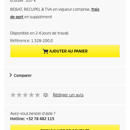
r
É
Écotaxe : 0,07 €
c
BEBAT, RECUPEL & TVA en vigueur comprise,
frais
o
i
t
de port
en supplément
a
x
x
e
Disponible en 2-6 jours de travail
a
Référence:
1.328-200.0
c
AJOUTER AU PANIER
t
u
Comparer
e
l
(0)
Rédiger un avis
d
Avez-vous besoin d'aide ?
u
Hotline: +32 78 482 115