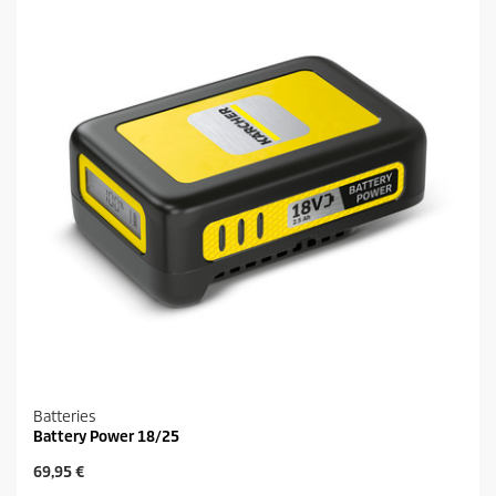
Batteries
Battery Power 18/25
P
69,95 €
r