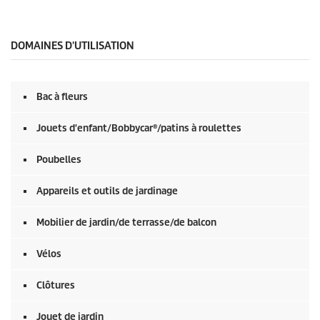
s
e
c
o
DOMAINES D'UTILISATION
n
d
e
s
Bac à fleurs
s
u
r
Jouets d'enfant/Bobbycar®/patins à roulettes
0
s
e
Poubelles
c
o
Appareils et outils de jardinage
n
d
e
Mobilier de jardin/de terrasse/de balcon
s
Vélos
Clôtures
Jouet de jardin