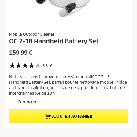
Mobile Outdoor Cleaner
OC 7-18 Handheld Battery Set
P
159,99 €
r
i
3.8
(6)
3
x
.
Nettoyeur sans fil moyenne pression portatif OC 7-18
a
8
Handheld Battery Set, parfait pour le nettoyage mobile : grâce
s
c
au tuyau d'aspiration, au réglage de la pression et à la batterie
u
t
interchangeable de 18 V.
r
u
5
Comparer
e
é
t
l
AJOUTER AU PANIER
o
d
i
u
l
p
e