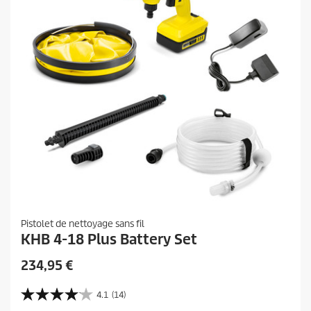
t
Pistolet de nettoyage sans fil
KHB 4-18 Plus Battery Set
P
234,95 €
r
i
4.1
(14)
4
x