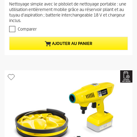
.
Nettoyage simple avec le pistolet de nettoyage portable : une
a
1
utilisation entièrement mobile grâce au réservoir pliant et au
s
c
tuyau d'aspiration ; batterie interchangeable 18 V et chargeur
u
t
inclus.
r
u
5
Comparer
e
é
t
l
AJOUTER AU PANIER
o
d
i
u
l
p
e
r
s
.
o
1
d
4
u
a
i
v
i
t
s