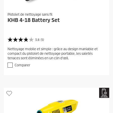
Pistolet de nettoyage sans fil
KHB 4-18 Battery Set
3.8
(5)
3
.
Nettoyage mobile et simple : grâce au design maniable et
8
compact du pistolet de nettoyage portable, les saletés
s
tenaces sont éliminées en un clin d'œil.
u
r
Comparer
5
é
t
o
i
l
e
s
.
5