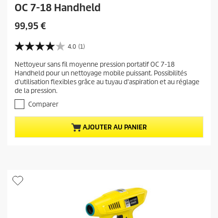
OC 7-18 Handheld
P
99,95 €
r
i
4.0
(1)
4
x
.
Nettoyeur sans fil moyenne pression portatif OC 7-18
a
0
Handheld pour un nettoyage mobile puissant. Possibilités
s
c
d'utilisation flexibles grâce au tuyau d'aspiration et au réglage
u
t
de la pression.
r
u
5
Comparer
e
é
t
l
AJOUTER AU PANIER
o
d
i
u
l
p
e
r
s
.
o
1
d
a
u
v
i
i
s