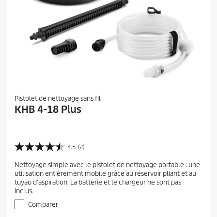
Pistolet de nettoyage sans fil
KHB 4-18 Plus
4.5
(2)
4
.
Nettoyage simple avec le pistolet de nettoyage portable : une
5
utilisation entièrement mobile grâce au réservoir pliant et au
s
tuyau d'aspiration. La batterie et le chargeur ne sont pas
u
inclus.
r
5
Comparer
é