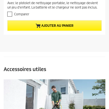
.
Avec le pistolet de nettoyage portable, le nettoyage devient
a
0
un jeu d'enfant. La batterie et le chargeur ne sont pas inclus.
s
c
u
Comparer
t
r
u
5
e
AJOUTER AU PANIER
é
t
l
o
d
i
u
l
p
e
r
s
.
o
d
Accessoires utiles
u
i
t