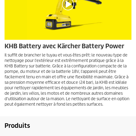
0
KHB Battery avec Kärcher Battery Power
s
e
Il suffit de brancher le tuyau et vous êtes prêt: le nouveau type de
c
nettoyage pour l'extérieur est extrêmement pratique grâce à la
o
KHB Battery sur batterie. Grâce à la configuration compacte de la
n
d
pompe, du moteur et de la batterie 18V, l'appareil peut être
e
facilement tenu en main et offre une flexibilité maximale. Grâce à
s
sa pression moyenne efficace et douce (24 bar), la KHB est idéale
s
pour nettoyer rapidement les équipements de jardin, les meubles
u
de jardin, les vélos, les motos et de nombreux autres domaines
r
d'utilisation autour de la maison. Le nettoyant de surface en option
0
peut également nettoyer à fond les petites surfaces.
s
e
c
o
Produits
n
d
e