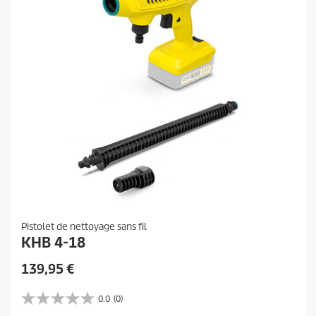
a
v
i
s
Pistolet de nettoyage sans fil
KHB 4-18
P
139,95 €
r
i
0.0
(0)
0
x