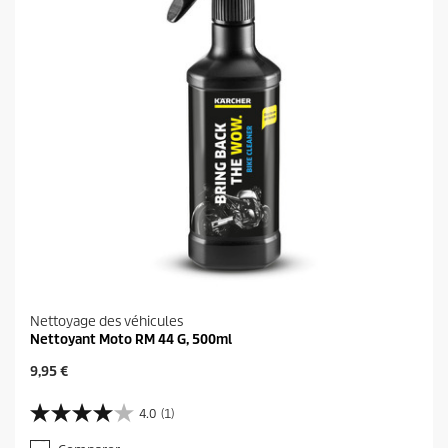
Nettoyage des véhicules
Nettoyant Moto RM 44 G, 500ml
P
9,95 €
r
i
4.0
(1)
4
x
.
a