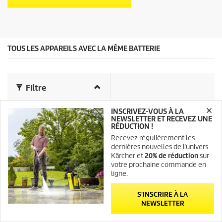
e
d
s
u
.
i
1
t
a
v
TOUS LES APPAREILS AVEC LA MÊME BATTERIE
i
s
Filtre
INSCRIVEZ-VOUS À LA
Prix (€)
NEWSLETTER ET RECEVEZ UNE
RÉDUCTION !
Catégorie
Recevez régulièrement les
dernières nouvelles de l’univers
Kärcher et
20% de réduction
sur
votre prochaine commande en
Disponible en ligne
(46)
ligne.
S'INSCRIRE À LA
NEWSLETTER
62
Produits
|
46
Offres de
59,95 €
à
599,95 €