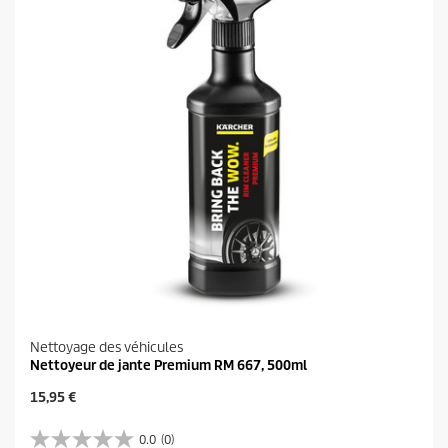
.
i
t
Nettoyage des véhicules
Nettoyeur de jante Premium RM 667, 500ml
P
15,95 €
r
i
0.0
(0)
0