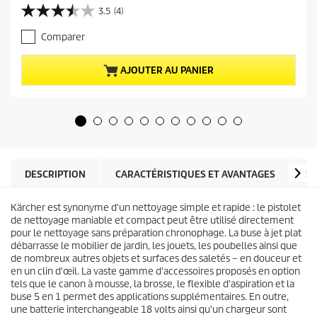
i
3.5
(4)
3
x
.
a
Comparer
5
c
s
t
u
u
AJOUTER AU PANIER
r
e
5
l
é
d
t
u
o
p
i
r
l
o
e
d
DESCRIPTION
CARACTÉRISTIQUES ET AVANTAGES
SP
s
u
.
i
4
Kärcher est synonyme d'un nettoyage simple et rapide : le pistolet
t
a
de nettoyage maniable et compact peut être utilisé directement
v
pour le nettoyage sans préparation chronophage. La buse à jet plat
i
débarrasse le mobilier de jardin, les jouets, les poubelles ainsi que
s
de nombreux autres objets et surfaces des saletés – en douceur et
en un clin d'œil. La vaste gamme d'accessoires proposés en option
tels que le canon à mousse, la brosse, le flexible d'aspiration et la
buse 5 en 1 permet des applications supplémentaires. En outre,
une batterie interchangeable 18 volts ainsi qu'un chargeur sont