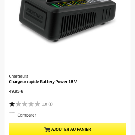
i
s
Chargeurs
Chargeur rapide Battery Power 18 V
P
49,95 €
r
i
1.0
(1)
1
x
.
a
Comparer
0
c
s
t
u
u
AJOUTER AU PANIER
r
e