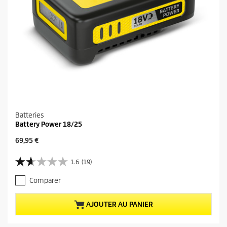
Batteries
Battery Power 18/25
P
69,95 €
r
i
1.6
(19)
1
x
.
a
Comparer
6
c
s
t
u
u
AJOUTER AU PANIER
r
e
5
l