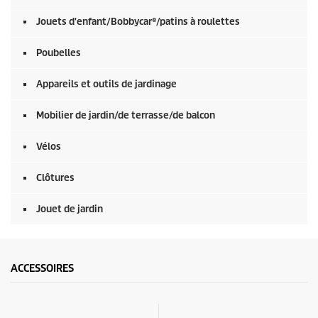
u
r
Jouets d'enfant/Bobbycar®/patins à roulettes
0
s
e
Poubelles
c
o
Appareils et outils de jardinage
n
d
e
Mobilier de jardin/de terrasse/de balcon
s
Vélos
Clôtures
Jouet de jardin
ACCESSOIRES