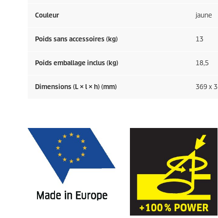
Couleur
jaune
Poids sans accessoires (kg)
13
Poids emballage inclus (kg)
18,5
Dimensions (L × l × h) (mm)
369 x 3