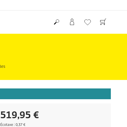
les
P
519,95 €
r
É
Écotaxe : 0,37 €