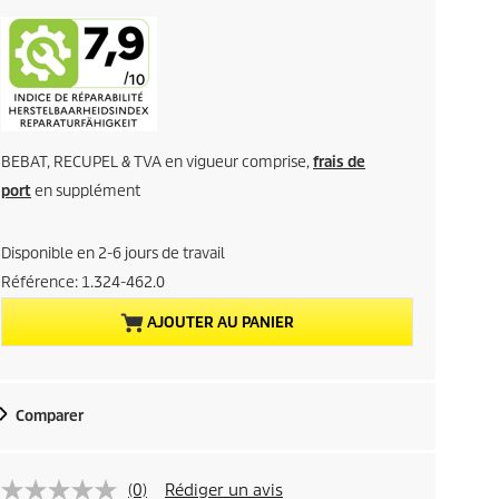
c
o
i
t
a
x
x
e
a
BEBAT, RECUPEL & TVA en vigueur comprise,
frais de
c
port
en supplément
t
Disponible en 2-6 jours de travail
u
Référence:
1.324-462.0
e
AJOUTER AU PANIER
l
d
Comparer
u
(0)
Rédiger un avis