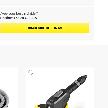
p
r
Avez-vous besoin d'aide ?
o
Hotline: +32 78 482 115
d
FORMULAIRE DE CONTACT
u
i
t