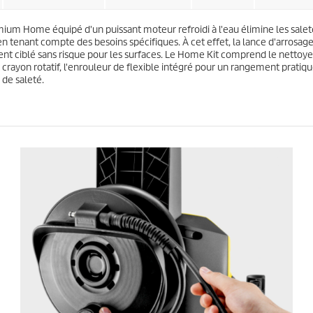
s
u
.
i
5
ium Home équipé d'un puissant moteur refroidi à l'eau élimine les saletés
t
a
es en tenant compte des besoins spécifiques. À cet effet, la lance d'arros
v
nt ciblé sans risque pour les surfaces. Le Home Kit comprend le nettoyeur
i
crayon rotatif, l'enrouleur de flexible intégré pour un rangement pratique
s
 de saleté.