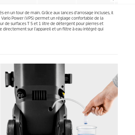
s
u
.
i
1
 en un tour de main. Grâce aux lances d'arrosage incluses, il
t
3
age Vario Power (VPS) permet un réglage confortable de la
3
 de surfaces T 5 et 1 litre de détergent pour pierres et
a
 directement sur l'appareil et un filtre à eau intégré qui
v
i
s