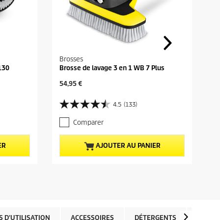
Brosses
130
Brosse de lavage 3 en 1 WB 7 Plus
P
54,95 €
r
i
4.5
(133)
4
x
.
a
Comparer
5
c
s
t
u
u
ER
AJOUTER AU PANIER
r
e
5
l
é
d
t
u
o
p
i
r
l
o
e
d
 D'UTILISATION
ACCESSOIRES
DÉTERGENTS
PIÈCES