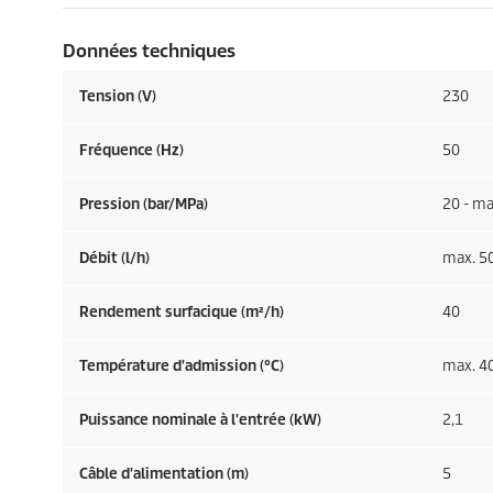
Données techniques
Tension (V)
230
Fréquence (
Hz
)
50
Pression (bar/MPa)
20 - ma
Débit (l/h)
max. 5
Rendement surfacique (m²/h)
40
Température d'admission (°C)
max. 4
Puissance nominale à l'entrée (kW)
2,1
Câble d'alimentation (m)
5