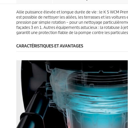
s
s
u
u
.
.
i
i
1
1
Allie puissance élevée et longue durée de vie : le K 5 WCM Prem
t
t
3
3
est possible de nettoyer les allées, les terrasses et les voitur
0
a
pression par simple rotation – pour un nettoyage particulièreme
8
v
façades 3 en 1. Autres équipements astucieux : la rotabuse à jet 
a
i
garantit une protection fiable de la pompe contre les particules
v
s
i
CARACTÉRISTIQUES ET AVANTAGES
s