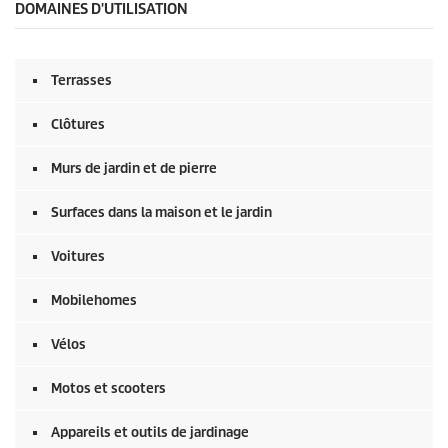
o
DOMAINES D'UTILISATION
n
d
e
s
Terrasses
s
u
r
Clôtures
0
s
e
Murs de jardin et de pierre
c
o
Surfaces dans la maison et le jardin
n
d
e
Voitures
s
Mobilehomes
Vélos
Motos et scooters
Appareils et outils de jardinage