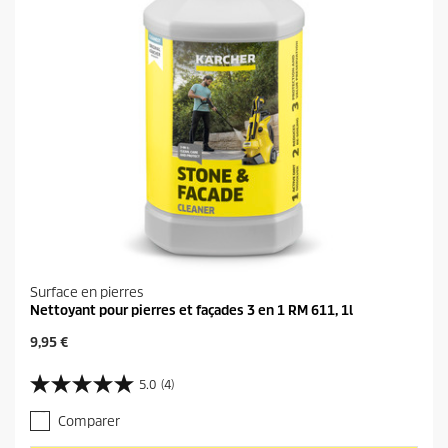
Surface en pierres
Nettoyant pour pierres et façades 3 en 1 RM 611, 1l
P
9,95 €
r
i
5.0
(4)
5
x
.
a
Comparer
0
c
s