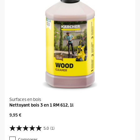
t
Surfaces en bois
Nettoyant bois 3 en 1 RM 612, 1l
P
9,95 €
r
i
5.0
(1)
5
x
.
a
Comparer