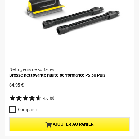
Nettoyeurs de surfaces
Brosse nettoyante haute performance PS 30 Plus
P
64,95 €
r
i
4.6
(9)
4
x
.
a
Comparer
6
c
s
t
u
u
AJOUTER AU PANIER
r
e
5
l