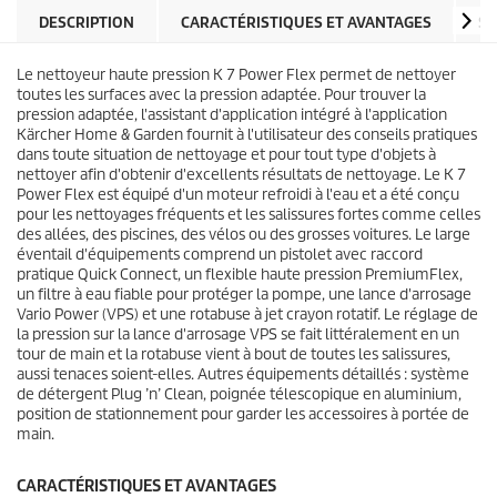
e
d
DESCRIPTION
CARACTÉRISTIQUES ET AVANTAGES
SP
s
u
.
i
6
Le nettoyeur haute pression K 7 Power Flex permet de nettoyer
t
2
toutes les surfaces avec la pression adaptée. Pour trouver la
a
pression adaptée, l'assistant d'application intégré à l'application
v
Kärcher Home & Garden fournit à l'utilisateur des conseils pratiques
i
dans toute situation de nettoyage et pour tout type d'objets à
s
nettoyer afin d'obtenir d'excellents résultats de nettoyage. Le K 7
Power Flex est équipé d'un moteur refroidi à l'eau et a été conçu
pour les nettoyages fréquents et les salissures fortes comme celles
des allées, des piscines, des vélos ou des grosses voitures. Le large
éventail d'équipements comprend un pistolet avec raccord
pratique
Quick Connect
, un flexible haute pression
PremiumFlex
,
un filtre à eau fiable pour protéger la pompe, une lance d'arrosage
Vario Power (VPS) et une rotabuse à jet crayon rotatif. Le réglage de
la pression sur la lance d'arrosage VPS se fait littéralement en un
tour de main et la rotabuse vient à bout de toutes les salissures,
aussi tenaces soient-elles. Autres équipements détaillés : système
de détergent Plug ’n’ Clean, poignée télescopique en aluminium,
position de stationnement pour garder les accessoires à portée de
main.
CARACTÉRISTIQUES ET AVANTAGES