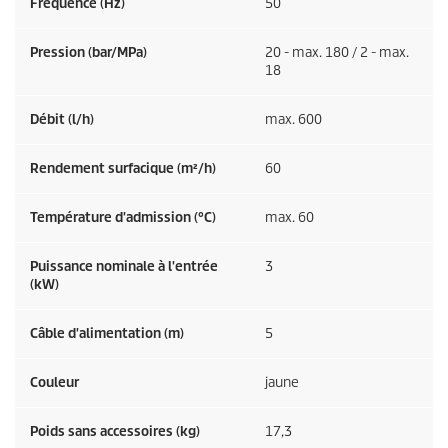
Fréquence (
Hz
)
50
Pression (bar/MPa)
20 - max. 180 / 2 - max.
18
Débit (l/h)
max. 600
Rendement surfacique (m²/h)
60
Température d'admission (°C)
max. 60
Puissance nominale à l'entrée
3
(kW)
Câble d'alimentation (m)
5
Couleur
jaune
Poids sans accessoires (kg)
17,3