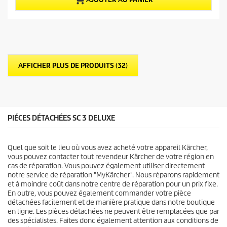
r
e
5
l
é
d
t
u
o
p
i
r
l
o
AFFICHER PLUS DE PRODUITS (32)
e
d
s
u
.
i
3
t
a
v
PIÉCES DÉTACHÉES SC 3 DELUXE
i
s
Quel que soit le lieu où vous avez acheté votre appareil Kärcher,
vous pouvez contacter tout revendeur Kärcher de votre région en
cas de réparation. Vous pouvez également utiliser directement
notre service de réparation "MyKärcher". Nous réparons rapidement
et à moindre coût dans notre centre de réparation pour un prix fixe.
En outre, vous pouvez également commander votre pièce
détachées facilement et de manière pratique dans notre boutique
en ligne. Les pièces détachées ne peuvent être remplacées que par
des spécialistes. Faites donc également attention aux conditions de