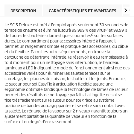
l
o
e
d
DESCRIPTION
CARACTÉRISTIQUES ET AVANTAGES
SP
s
u
.
i
8
Le SC 3 Deluxe est prêt à l'emploi après seulement 30 secondes de
t
5
temps de chauffe et élimine jusqu'à 99,999 % des virus¹⁾ et 99,99 %
a
de toutes les bactéries domestiques courantes²⁾ sur les surfaces
v
dures. Le compartiment pour accessoires intégré à l'appareil
i
permet un rangement simple et pratique des accessoires, du câble
s
et du flexible. Parmi les autres équipements, on trouve la
cartouche de détartrage intégrée, le réservoir à eau remplissable à
tout moment pour un nettoyage sans interruption, le bandeau
lumineux à LED indiquant le mode de fonctionnement ainsi que des
accessoires variés pour éliminer les saletés tenaces sur le
carrelage, les plaques de cuisson, les hottes et les joints. En outre,
le suceur pour sol
EasyFix
à articulation flexible assure une
ergonomie optimale tandis que la technologie de lames de racleur
permet des résultats de nettoyage parfaits. La lingette de sol se
fixe très facilement sur le suceur pour sol grâce au système
pratique de bandes autoagrippantes et se retire sans contact avec
la saleté. Le réglage de la vapeur sur 2 niveaux garantit toujours un
ajustement parfait de la quantité de vapeur en fonction de la
surface et du degré d'encrassement.