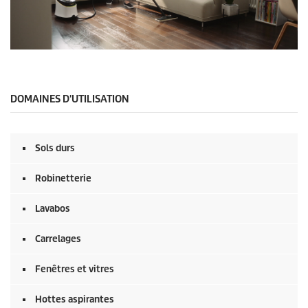
0
s
e
c
o
DOMAINES D'UTILISATION
n
d
e
s
Sols durs
s
u
r
Robinetterie
0
s
e
Lavabos
c
o
Carrelages
n
d
e
Fenêtres et vitres
s
Hottes aspirantes