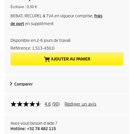
r
É
Écotaxe : 0,50 €
c
BEBAT, RECUPEL & TVA en vigueur comprise,
frais
o
i
t
de port
en supplément
a
x
x
e
Disponible en 2-6 jours de travail
a
Référence:
1.513-430.0
c
AJOUTER AU PANIER
t
u
Comparer
e
l
4.6
(90)
Rédiger un avis
d
Avez-vous besoin d'aide ?
u
Hotline: +32 78 482 115