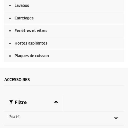
s
e
Lavabos
c
o
Carrelages
n
d
e
Fenêtres et vitres
s
Hottes aspirantes
Plaques de cuisson
ACCESSOIRES
Filtre
Prix (€)