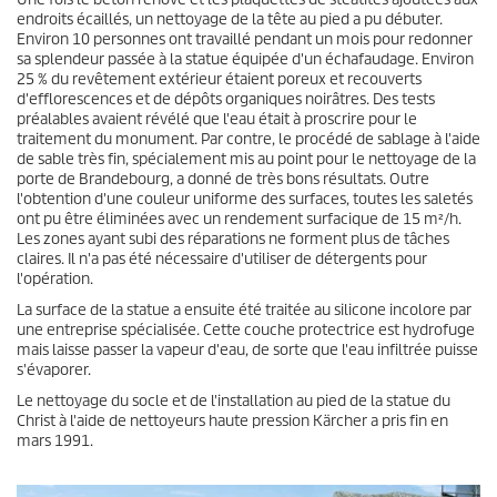
endroits écaillés, un nettoyage de la tête au pied a pu débuter.
Environ 10 personnes ont travaillé pendant un mois pour redonner
sa splendeur passée à la statue équipée d'un échafaudage. Environ
25 % du revêtement extérieur étaient poreux et recouverts
d'efflorescences et de dépôts organiques noirâtres. Des tests
préalables avaient révélé que l'eau était à proscrire pour le
traitement du monument. Par contre, le procédé de sablage à l'aide
de sable très fin, spécialement mis au point pour le nettoyage de la
porte de Brandebourg, a donné de très bons résultats. Outre
l'obtention d'une couleur uniforme des surfaces, toutes les saletés
ont pu être éliminées avec un rendement surfacique de 15 m²/h.
Les zones ayant subi des réparations ne forment plus de tâches
claires. Il n'a pas été nécessaire d'utiliser de détergents pour
l'opération.
La surface de la statue a ensuite été traitée au silicone incolore par
une entreprise spécialisée. Cette couche protectrice est hydrofuge
mais laisse passer la vapeur d'eau, de sorte que l'eau infiltrée puisse
s'évaporer.
Le nettoyage du socle et de l'installation au pied de la statue du
Christ à l'aide de nettoyeurs haute pression Kärcher a pris fin en
mars 1991.