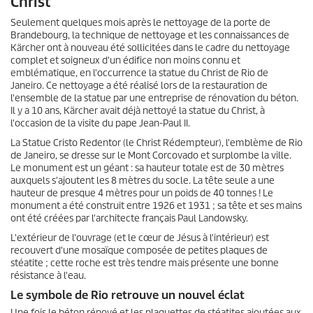
Christ
Seulement quelques mois après le nettoyage de la porte de
Brandebourg, la technique de nettoyage et les connaissances de
Kärcher ont à nouveau été sollicitées dans le cadre du nettoyage
complet et soigneux d'un édifice non moins connu et
emblématique, en l'occurrence la statue du Christ de Rio de
Janeiro. Ce nettoyage a été réalisé lors de la restauration de
l'ensemble de la statue par une entreprise de rénovation du béton.
Il y a 10 ans, Kärcher avait déjà nettoyé la statue du Christ, à
l'occasion de la visite du pape Jean-Paul II.
La Statue Cristo Redentor (le Christ Rédempteur), l'emblème de Rio
de Janeiro, se dresse sur le Mont Corcovado et surplombe la ville.
Le monument est un géant : sa hauteur totale est de 30 mètres
auxquels s'ajoutent les 8 mètres du socle. La tête seule a une
hauteur de presque 4 mètres pour un poids de 40 tonnes ! Le
monument a été construit entre 1926 et 1931 ; sa tête et ses mains
ont été créées par l'architecte français Paul Landowsky.
L'extérieur de l'ouvrage (et le cœur de Jésus à l'intérieur) est
recouvert d'une mosaïque composée de petites plaques de
stéatite ; cette roche est très tendre mais présente une bonne
résistance à l'eau.
Le symbole de Rio retrouve un nouvel éclat
Une fois le béton rénové et les plaquettes de stéatites ajoutées aux