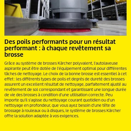
Des poils performants pour un résultat
performant : à chaque revêtement sa
brosse
Grâce au système de brosses Kärcher polyvalent, l'autolaveuse
aspirante peut être dotée de l'équipement optimal pour différentes
tâches de nettoyage. Le choix de la bonne brosse est essentiel à cet
effet : les différents types de poils et degrés de dureté des brosses
assurent un excellent résultat de nettoyage, parfaitement ajusté au
revêtement de sol correspondant et garantissant une longue durée
de vie des brosses à condition d'une utilisation correcte. Peu
importe qu'il s'agisse du nettoyage courant quotidien ou d'un
nettoyage en profondeur, que vous ayez besoin d'une tête de
brossage à rouleaux ou à disques, le système de brosses Kärcher
offre la solution adaptée à vos exigences.