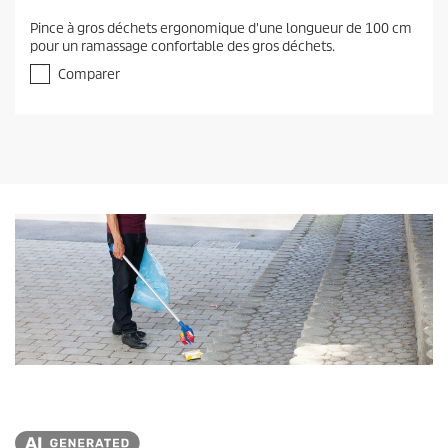
.
Pince à gros déchets ergonomique d'une longueur de 100 cm
0
pour un ramassage confortable des gros déchets.
s
u
Comparer
r
5
é
t
o
i
l
e
s
.