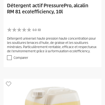
Détergent actif PressurePro, alcalin
RM 81 eco!efficiency, 10l
0.0
(0)
0
.
Détergent universel haute pression haute concentration pour
0
les souillures tenaces d'huile, de graisse et les souillures
s
minérales. Particulièrement rentable, efficace et respectueux
u
de l'environnement grâce à sa formulation eco!efficiency.
r
5
Comparer
é
t
o
i
l
e
s
.