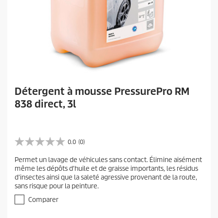
Détergent à mousse PressurePro RM
838 direct, 3l
0.0
(0)
0
.
Permet un lavage de véhicules sans contact. Élimine aisément
0
même les dépôts d'huile et de graisse importants, les résidus
s
d'insectes ainsi que la saleté agressive provenant de la route,
u
sans risque pour la peinture.
r
5
Comparer
é
t