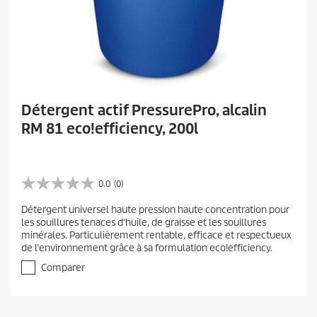
Détergent actif PressurePro, alcalin
RM 81 eco!efficiency, 200l
0.0
(0)
0
.
Détergent universel haute pression haute concentration pour
0
les souillures tenaces d'huile, de graisse et les souillures
s
minérales. Particulièrement rentable, efficace et respectueux
u
de l'environnement grâce à sa formulation eco!efficiency.
r
5
Comparer
é
t
o
i