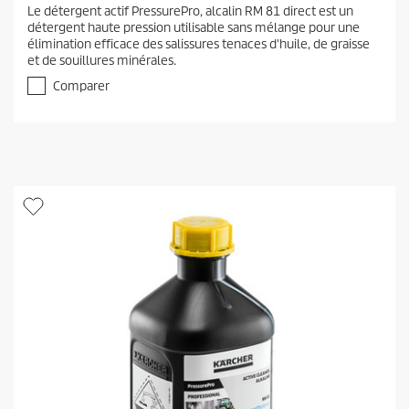
.
Le détergent actif PressurePro, alcalin RM 81 direct est un
0
détergent haute pression utilisable sans mélange pour une
s
élimination efficace des salissures tenaces d'huile, de graisse
u
et de souillures minérales.
r
5
Comparer
é
t
o
i
l
e
s
.