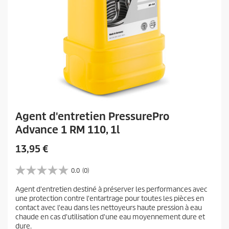
Agent d'entretien PressurePro
Advance 1 RM 110, 1l
P
13,95 €
r
i
0.0
(0)
0
x
.
Agent d'entretien destiné à préserver les performances avec
a
0
une protection contre l'entartrage pour toutes les pièces en
s
c
contact avec l'eau dans les nettoyeurs haute pression à eau
u
t
chaude en cas d'utilisation d'une eau moyennement dure et
r
u
dure.