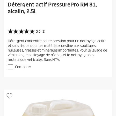
Détergent actif PressurePro RM 81,
alcalin, 2.5l
5.0
(1)
5
.
Détergent concentré haute pression pour un nettoyage actif
0
et sans risque pour les matériaux destiné aux souillures
s
huileuses, grasses et minérales importantes. Pour le lavage de
u
véhicules, le nettoyage de bâches et le nettoyage des
r
moteurs de véhicules. Sans NTA.
5
é
Comparer
t
o
i
l
e
s
.
1
a
v