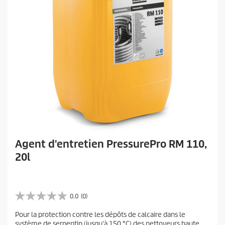
Agent d'entretien PressurePro RM 110,
20l
0.0
(0)
0
.
Pour la protection contre les dépôts de calcaire dans le
0
système de serpentin (jusqu'à 150 °C) des nettoyeurs haute