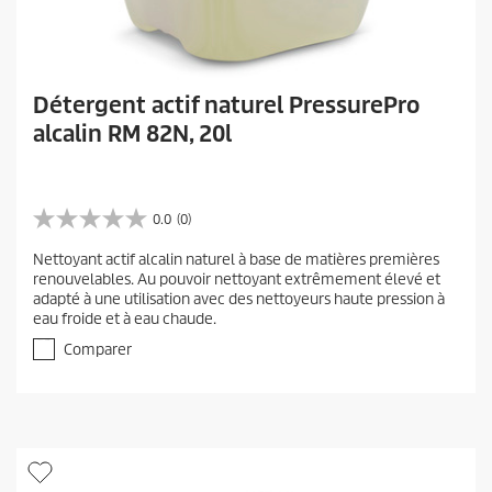
Détergent actif naturel PressurePro
alcalin RM 82N, 20l
0.0
(0)
0
.
Nettoyant actif alcalin naturel à base de matières premières
0
renouvelables. Au pouvoir nettoyant extrêmement élevé et
s
adapté à une utilisation avec des nettoyeurs haute pression à
u
eau froide et à eau chaude.
r
5
Comparer
é
t
o
i
l
e
s