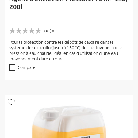
200l
0.0
(0)
0
.
Pour la protection contre les dépôts de calcaire dans le
0
système de serpentin (jusqu'à 150 °C) des nettoyeurs haute
s
pression à eau chaude. Idéal en cas d'utilisation d'une eau
u
moyennement dure ou dure.
r
5
Comparer
é
t
o
i
l
e
s
.