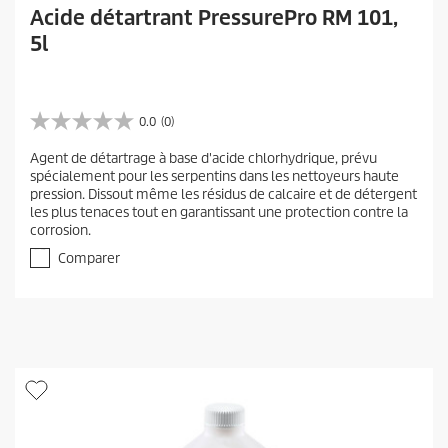
Acide détartrant PressurePro RM 101,
5l
0.0
(0)
0
.
Agent de détartrage à base d'acide chlorhydrique, prévu
0
spécialement pour les serpentins dans les nettoyeurs haute
s
pression. Dissout même les résidus de calcaire et de détergent
u
les plus tenaces tout en garantissant une protection contre la
r
corrosion.
5
é
Comparer
t
o
i
l
e
s
.