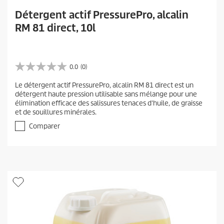
Détergent actif PressurePro, alcalin
RM 81 direct, 10l
0.0
(0)
0
.
Le détergent actif PressurePro, alcalin RM 81 direct est un
0
détergent haute pression utilisable sans mélange pour une
s
élimination efficace des salissures tenaces d'huile, de graisse
u
et de souillures minérales.
r
5
Comparer
é
t
o
i
l
e
s
.