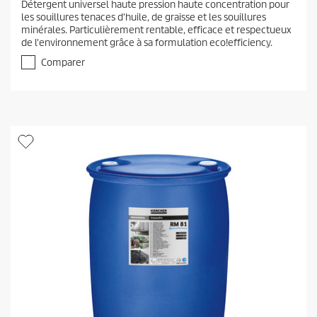
Détergent universel haute pression haute concentration pour
0
les souillures tenaces d'huile, de graisse et les souillures
s
minérales. Particulièrement rentable, efficace et respectueux
u
de l'environnement grâce à sa formulation eco!efficiency.
r
5
Comparer
é
t
o
i
l
e
s
.