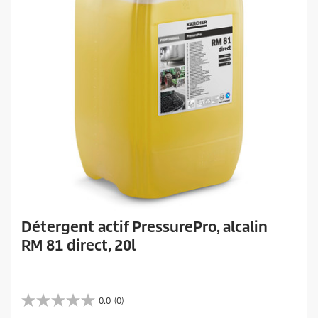
Détergent actif PressurePro, alcalin
RM 81 direct, 20l
0.0
(0)
0