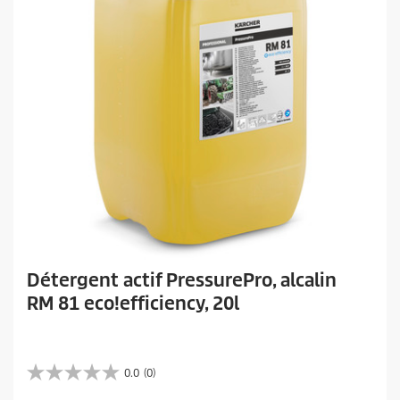
Détergent actif PressurePro, alcalin
RM 81 eco!efficiency, 20l
0.0
(0)
0
.