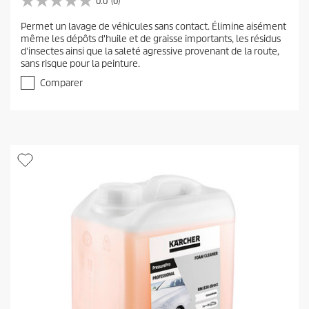
0.0
(0)
0
.
Permet un lavage de véhicules sans contact. Élimine aisément
0
même les dépôts d'huile et de graisse importants, les résidus
s
d'insectes ainsi que la saleté agressive provenant de la route,
u
sans risque pour la peinture.
r
5
Comparer
é
t
o
i
l
e
s
.