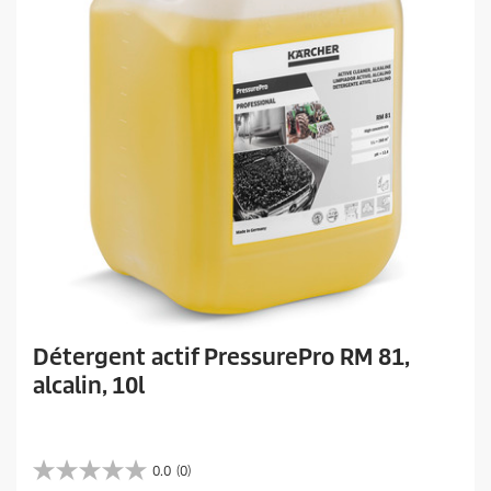
i
s
Détergent actif PressurePro RM 81,
alcalin, 10l
0.0
(0)
0