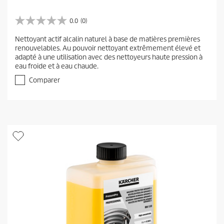
0.0
(0)
0
.
Nettoyant actif alcalin naturel à base de matières premières
0
renouvelables. Au pouvoir nettoyant extrêmement élevé et
s
adapté à une utilisation avec des nettoyeurs haute pression à
u
eau froide et à eau chaude.
r
5
Comparer
é
t
o
i
l
e
s
.