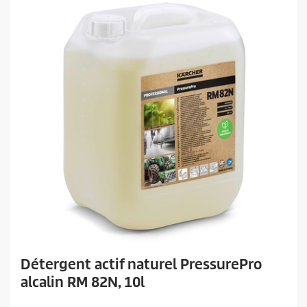
.
Détergent actif naturel PressurePro
alcalin RM 82N, 10l