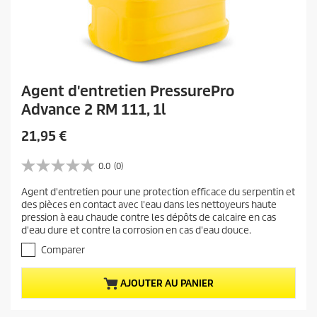
Agent d'entretien PressurePro
Advance 2 RM 111, 1l
P
21,95 €
r
i
0.0
(0)
0
x
.
Agent d'entretien pour une protection efficace du serpentin et
a
0
des pièces en contact avec l'eau dans les nettoyeurs haute
s
c
pression à eau chaude contre les dépôts de calcaire en cas
u
t
d'eau dure et contre la corrosion en cas d'eau douce.
r
u
5
Comparer
e
é
t
l
AJOUTER AU PANIER
o
d
i
u
l