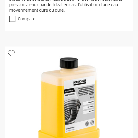
s
pression à eau chaude. Idéal en cas d'utilisation d'une eau
u
moyennement dure ou dure.
r
5
Comparer
é
t
o
i
l
e
s
.