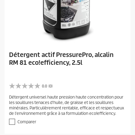
Détergent actif PressurePro, alcalin
RM 81 eco!efficiency, 2.5l
0.0
(0)
0
.
Détergent universel haute pression haute concentration pour
0
les souillures tenaces d'huile, de graisse et les souillures
s
minérales. Particulièrement rentable, efficace et respectueux
u
de l'environnement grâce à sa formulation eco!efficiency.
r
5
Comparer
é
t