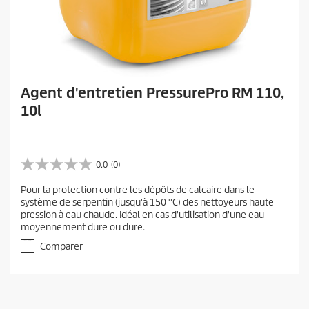
Agent d'entretien PressurePro RM 110,
10l
0.0
(0)
0
.
Pour la protection contre les dépôts de calcaire dans le
0
système de serpentin (jusqu'à 150 °C) des nettoyeurs haute
s
pression à eau chaude. Idéal en cas d'utilisation d'une eau
u
moyennement dure ou dure.
r
5
Comparer
é
t
o
i
l