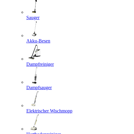
Sauger
Akku-Besen
Dampfreiniger
Dampfsauger
Elektrischer Wischmopp