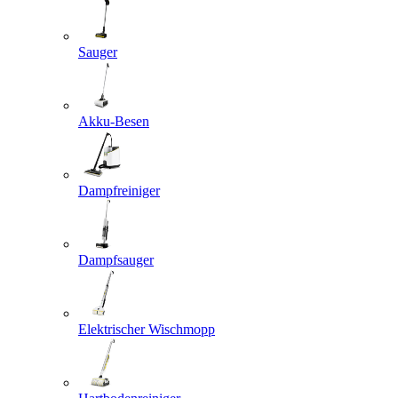
Sauger
Akku-Besen
Dampfreiniger
Dampfsauger
Elektrischer Wischmopp