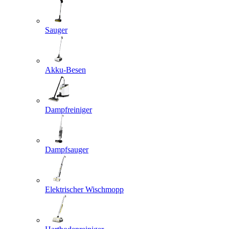
Sauger
Akku-Besen
Dampfreiniger
Dampfsauger
Elektrischer Wischmopp