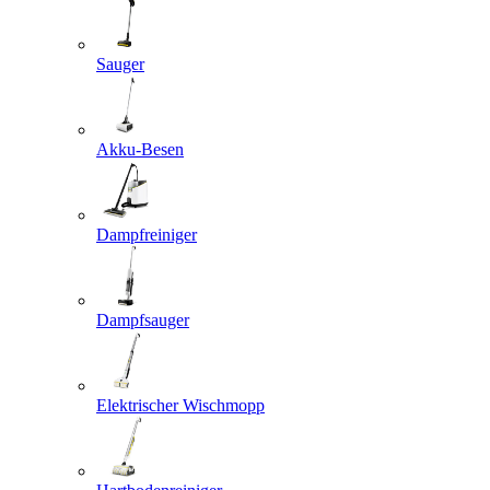
Sauger
Akku-Besen
Dampfreiniger
Dampfsauger
Elektrischer Wischmopp