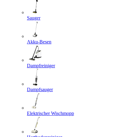
Sauger
Akku-Besen
Dampfreiniger
Dampfsauger
Elektrischer Wischmopp