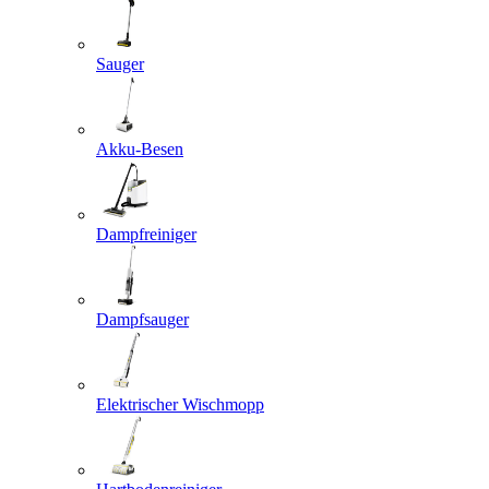
Sauger
Akku-Besen
Dampfreiniger
Dampfsauger
Elektrischer Wischmopp