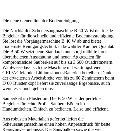
Die neue Generation der Bodenreinigung
Die Nachläufer-Scheuersaugmaschine B 50 W ist der ideale
Begleiter für die schnelle und effiziente Bodennassreinigung.
Sie löst die Vorgängermaschine B 40 W ab und bietet
modernste Reinigungstechnik in bewährter Kärcher Qualität.
Die B 50 W setzt neue Standards und sorgt mithilfe ihrer
überarbeiteten Ausstattung und neuen Aggregaten für
kompromisslose Sauberkeit auf bis zu 3.600 Quadratmetern.
Wahlweise lässt sich die Maschine mit wartungsfreien
GEL/AGM- oder Lithium-Ionen-Batterien betreiben. Dank
der erweiterten Arbeitsbreite von bis zu
60 Zentimetern
beim
D 60-Bürstenkopf
liefert sie zuverlässige Ergebnisse, auch
wenn es schnell gehen muss.
Sauberkeit im Flüsterton: Die B 50 W ist der perfekte
Begleiter für echte Profis. Saubere Böden im
Handumdrehen. Einfach zu bedienen. Leise und effizient.
Aus robusten Materialien gefertigt liefert die
Scheuersaugmaschine einen hohen Anpressdruck für beste
Reinigungsergebnisse. Der Saugbalken sowie die vier