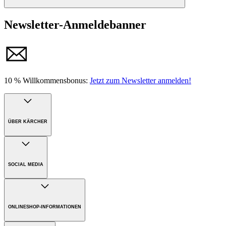
Informationen zu unseren Produkten, Datenblättern,
Newsletter-Anmeldebanner
Angeboten und Rechtlichen Bedingungen finden Sie hier
zum Download.
> Zu den Downloads
10 % Willkommensbonus:
Jetzt zum Newsletter anmelden!
ÜBER KÄRCHER
Unternehmen
Karriere
SOCIAL MEDIA
Nachhaltigkeit
Presse
ONLINESHOP-INFORMATIONEN