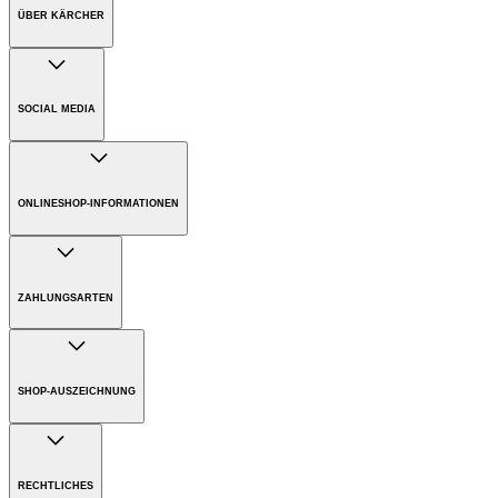
ÜBER KÄRCHER
Unternehmen
Karriere
SOCIAL MEDIA
Nachhaltigkeit
Presse
ONLINESHOP-INFORMATIONEN
Download PDF
Versandkosten
Handbuch
Bezahlung
ZAHLUNGSARTEN
Gewährleistung
Rücksendungen
SHOP-AUSZEICHNUNG
Entsorgungs- und Rücknahmehinweise
RECHTLICHES