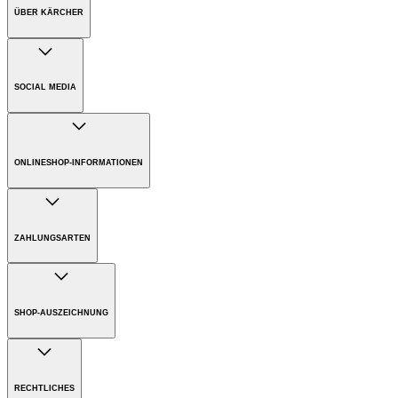
ÜBER KÄRCHER
Unternehmen
Karriere
SOCIAL MEDIA
Nachhaltigkeit
Presse
ONLINESHOP-INFORMATIONEN
Download PDF
Versandkosten
Handbuch
Bezahlung
ZAHLUNGSARTEN
Gewährleistung
Rücksendungen
SHOP-AUSZEICHNUNG
Entsorgungs- und Rücknahmehinweise
RECHTLICHES