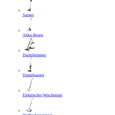
Sauger
Akku-Besen
Dampfreiniger
Dampfsauger
Elektrischer Wischmopp