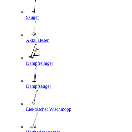
Sauger
Akku-Besen
Dampfreiniger
Dampfsauger
Elektrischer Wischmopp