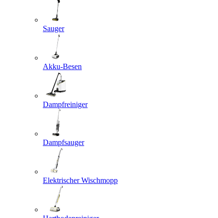
Sauger
Akku-Besen
Dampfreiniger
Dampfsauger
Elektrischer Wischmopp