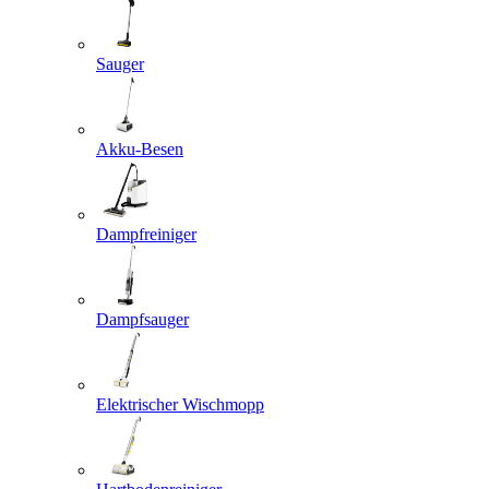
Sauger
Akku-Besen
Dampfreiniger
Dampfsauger
Elektrischer Wischmopp