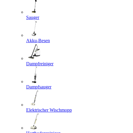
Sauger
Akku-Besen
Dampfreiniger
Dampfsauger
Elektrischer Wischmopp