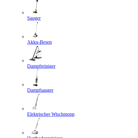
Sauger
Akku-Besen
Dampfreiniger
Dampfsauger
Elektrischer Wischmopp