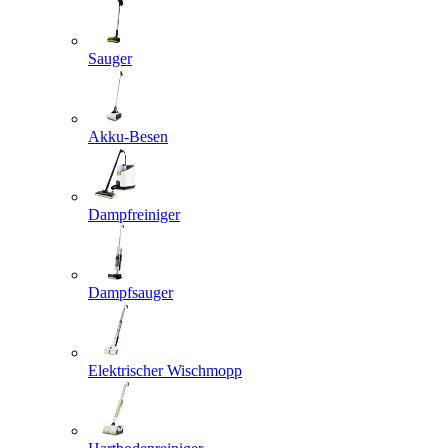
Sauger
Akku-Besen
Dampfreiniger
Dampfsauger
Elektrischer Wischmopp