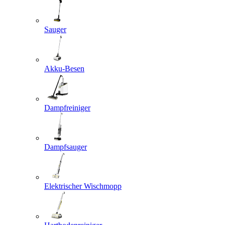
Sauger
Akku-Besen
Dampfreiniger
Dampfsauger
Elektrischer Wischmopp