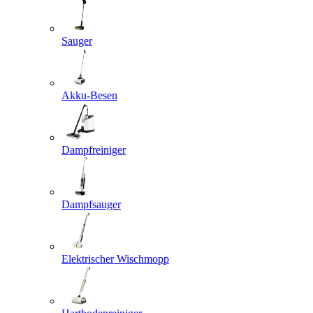
Sauger
Akku-Besen
Dampfreiniger
Dampfsauger
Elektrischer Wischmopp