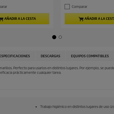
c
.
i
arar
Comparar
0
o
d
a
e
c
AÑADIR A LA CESTA
AÑADIR A LA CES
5
t
e
u
s
a
t
l
r
d
e
e
l
p
l
r
ESPECIFICACIONES
DESCARGAS
EQUIPOS COMPATIBLES
a
o
s
d
.
arillos. Perfecto para usarlos en distintos lugares. Por ejemplo, se puede 
u
 eficacia prácticamente cualquier tarea.
c
t
o
Trabajo higiénico en distintos lugares de uso (zon