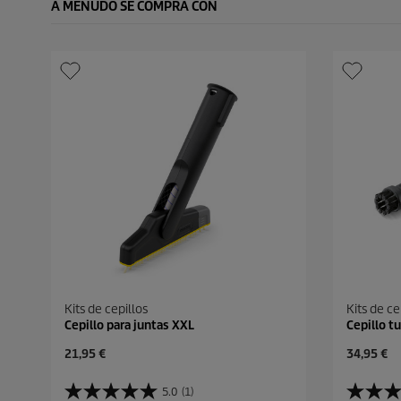
A MENUDO SE COMPRA CON
Kits de cepillos
Kits de ce
Cepillo para juntas XXL
Cepillo t
P
P
21,95 €
34,95 €
r
r
e
e
5.0
(1)
5
4