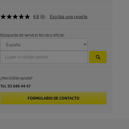
l
d
4.8
(6)
Escriba una reseña
e
Búsqueda de servicio técnico oficial:
p
r
o
d
¿Necesitas ayuda?
u
Tel. 93 846 44 47
c
FORMULARIO DE CONTACTO
t
o