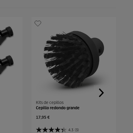
Kits de cepillos
Cepillo redondo grande
P
17,95 €
r
e
4.3
(3)
4