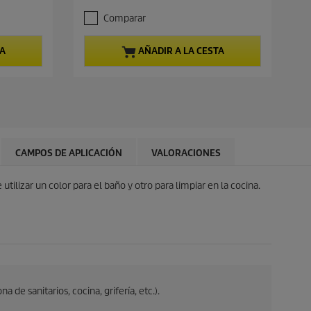
c
.
i
Comparar
3
o
d
a
e
c
TA
AÑADIR A LA CESTA
5
t
e
u
s
a
t
l
r
d
e
e
l
p
l
r
CAMPOS DE APLICACIÓN
VALORACIONES
a
o
s
d
.
utilizar un color para el baño y otro para limpiar en la cocina.
u
3
c
r
t
e
o
s
e
ñ
a
s
a de sanitarios, cocina, grifería, etc.).