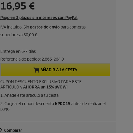
P
16,95 €
r
Pago en 3 plazos sin intereses con PayPal
e
IVA incluido. Sin
gastos de envío
para compras
superiores a 50,00 €.
c
i
Entrega en 6-7 días
Referencia de pedido:
2.863-264.0
o
AÑADIR A LA CESTA
a
CUPON DESCUENTO EXCLUSIVO PARA ESTE
ARTÍCULO y
AHORRA un 15% ¡WOW!
c
1. Añade este artículo a tu cesta.
t
2. Canjea el cupón descuento
KPRO15
antes de realizar el
pago.
u
a
Comparar