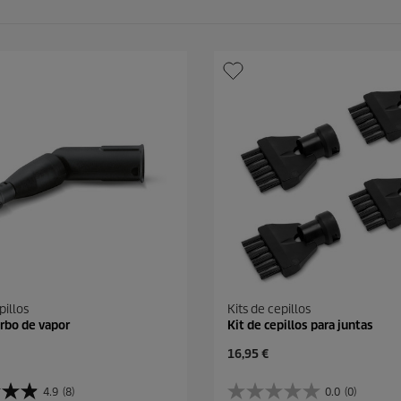
pillos
Kits de cepillos
urbo de vapor
Kit de cepillos para juntas
P
16,95 €
r
e
4.9
(8)
0.0
(0)
0