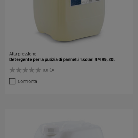
o
n
e
Alta pressione
Detergente per la pulizia di pannelli ␍solari RM 99, 20l
0.0
(0)
0
.
Confronta
0
s
u
5
s
t
e
l
l
e