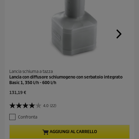
k
a
l
l
a
p
a
g
i
n
a
.
Lancia schiuma a tazza
Lancia con diffusore schiumogeno con serbatoio integrato
Basic 1, 350 l/h - 600 l/h
C
131,19 €
u
r
4.0
(22)
4
r
.
e
Confronta
0
n
s
t
u
p
AGGIUNGI AL CARRELLO
5
r