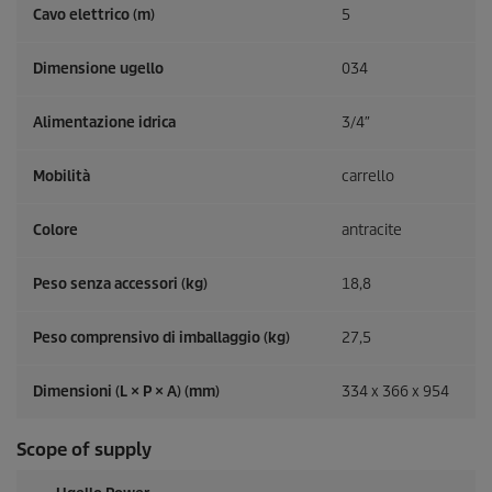
Cavo elettrico (m)
5
Dimensione ugello
034
Alimentazione idrica
3/4″
Mobilità
carrello
Colore
antracite
Peso senza accessori (kg)
18,8
Peso comprensivo di imballaggio (kg)
27,5
Dimensioni (L × P × A) (mm)
334 x 366 x 954
Scope of supply