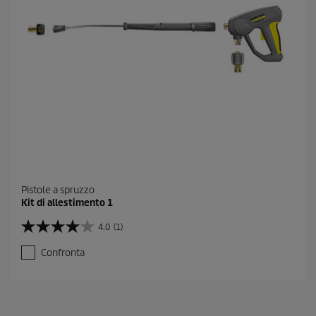
c
e
n
s
i
o
n
i
Pistole a spruzzo
Kit di allestimento 1
4.0
(1)
4
.
Confronta
0
s
u
5
s