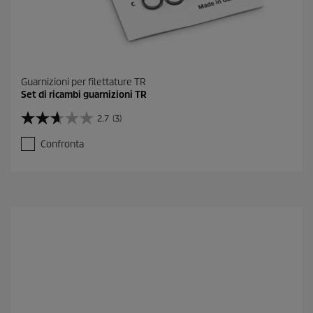
Guarnizioni per filettature TR
Set di ricambi guarnizioni TR
2.7
(3)
2
.
Confronta
7
s
u
5
s
t
e
l
l
e
.
3
r
e