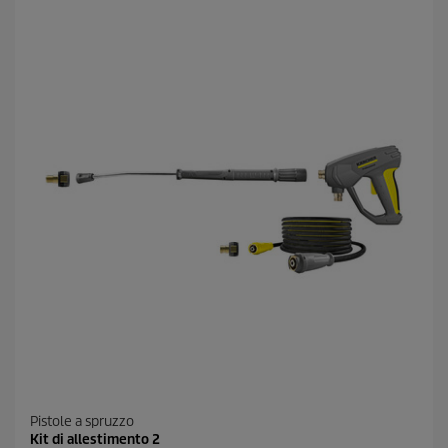
t
e
l
l
e
.
1
r
e
c
e
n
s
i
o
n
e
Pistole a spruzzo
Kit di allestimento 2