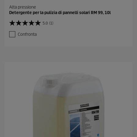
Alta pressione
Detergente per la pulizia di pannelli solari RM 99, 10l
5.0
(1)
5
.
Confronta
0
s
u
5
s
t
e
l
l
e
.
1
r
e
c
e
n
s
i