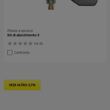
Pistole a spruzzo
Kit di allestimento 3
0.0
(0)
0
.
Confronta
0
s
u
5
s
t
e
VEDI ALTRO (174)
l
l
e
.