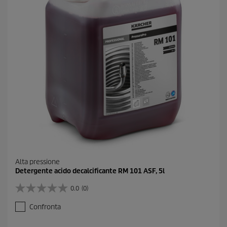
Alta pressione
Detergente acido decalcificante RM 101 ASF, 5l
0.0
(0)
0
.
Confronta
0
s