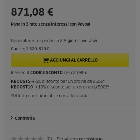
C
871,08 €
u
Paga in 3 rate senza interessi con Paypal
r
Generalmente spedito in 2-5 giorni lavorativi
r
Codice:
1.520-810.0
e
AGGIUNGI AL CARRELLO
n
Inserisci il
CODICE SCONTO
nel carrello:
KBOOST5
-> 5% di sconto per un ordine da 250€*
t
KBOOST10
-> 10% di sconto per un ordine da 500€*
*Offerta non cumulabile con altri sconti.
p
r
Confronta
o
d
(0)
Scrivi una recensione