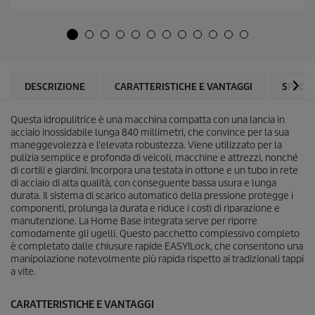
s
o
t
d
e
u
l
c
l
t
e
p
.
r
DESCRIZIONE
CARATTERISTICHE E VANTAGGI
SPECIF
2
i
2
c
r
Questa idropulitrice è una macchina compatta con una lancia in
e
e
acciaio inossidabile lunga 840 millimetri, che convince per la sua
c
maneggevolezza e l'elevata robustezza. Viene utilizzato per la
e
pulizia semplice e profonda di veicoli, macchine e attrezzi, nonché
n
di cortili e giardini. Incorpora una testata in ottone e un tubo in rete
s
di acciaio di alta qualità, con conseguente bassa usura e lunga
i
durata. Il sistema di scarico automatico della pressione protegge i
o
componenti, prolunga la durata e riduce i costi di riparazione e
n
manutenzione. La Home Base integrata serve per riporre
i
comodamente gli ugelli. Questo pacchetto complessivo completo
è completato dalle chiusure rapide
EASY!Lock
, che consentono una
manipolazione notevolmente più rapida rispetto ai tradizionali tappi
a vite.
CARATTERISTICHE E VANTAGGI