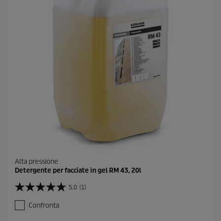
.
Alta pressione
Detergente per facciate in gel RM 43, 20l
5.0
(1)
5
.
Confronta
0
s