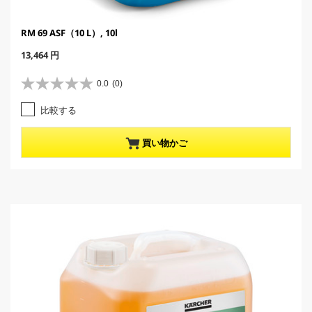
RM 69 ASF（10 L）, 10l
C
13,464 円
u
r
0.0
(0)
星
r
0
e
比較する
.
n
0
t
／
p
買い物かご
5
r
個
o
で
d
す
u
。
c
t
p
r
i
c
e