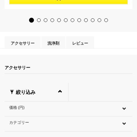
5
r
個
o
で
d
す
u
。
c
t
p
r
アクセサリー
洗浄剤
レビュー
i
c
e
アクセサリー
絞り込み
価格 (円)
カテゴリー