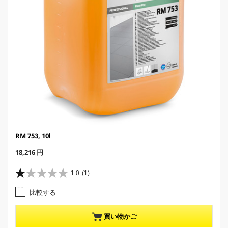
RM 753, 10l
C
18,216 円
u
r
1.0
(1)
星
r
1
e
比較する
.
n
0
t
／
p
買い物かご
5
r