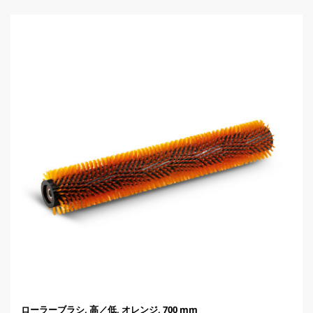
す
u
。
c
t
p
r
i
c
e
ローラーブラシ, 高／低, オレンジ, 700 mm