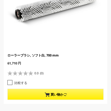
ローラーブラシ, ソフト白, 700 mm
C
61,710 円
u
r
0.0
(0)
星
r
0
e
比較する
.
n
0
t
／
p
買い物かご
5
r
個
o
で
d