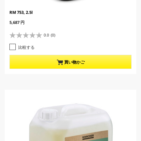
RM 753, 2.5l
C
5,687 円
u
r
0.0
(0)
星
r
0
e
比較する
.
n
0
t
／
p
買い物かご
5
r
個
o
で
d
す
u
。
c
t
p
r
i
c
e