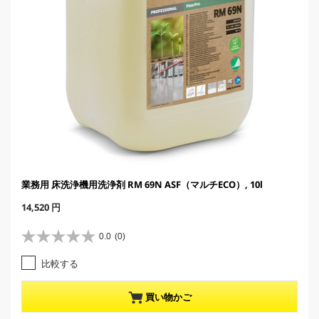
業務用 床洗浄機用洗浄剤 RM 69N ASF（マルチECO）, 10l
C
14,520 円
u
r
0.0
(0)
星
r
0
e
比較する
.
n
0
t
／
p
買い物かご
5
r