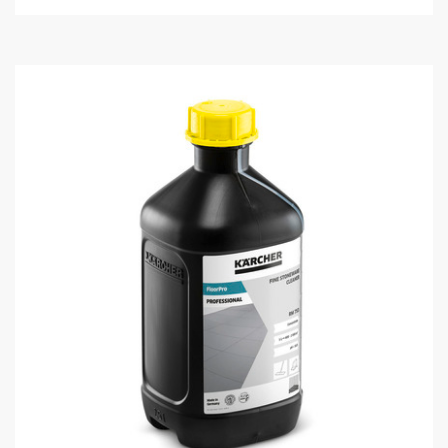
個
o
で
d
す
u
。
c
1
t
レ
p
ビ
r
ュ
i
ー
c
件
e
数