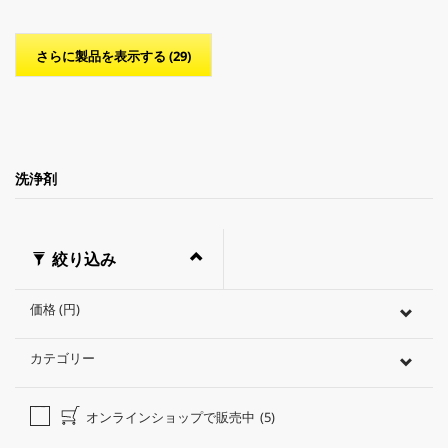
。
c
t
p
さらに製品を表示する (29)
r
i
c
e
洗浄剤
絞り込み
価格 (円)
カテゴリー
オンラインショップで販売中
(5)