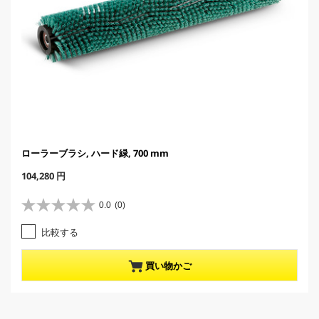
ローラーブラシ, ハード緑, 700 mm
C
104,280 円
u
r
0.0
(0)
星
r
0
e
比較する
.
n
0
t
／
p
買い物かご
5
r
個
o
で
d
す
u