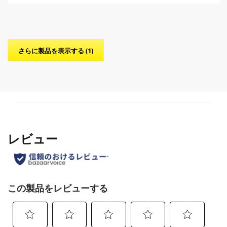
個
o
で
d
す
u
。
c
t
p
さらに製品を表示する (1)
r
i
c
e