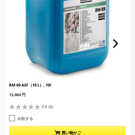
RM 69 ASF（10 L）, 10l
C
13,464 円
u
r
0.0
(0)
星
r
0
e
比較する
.
n
0
t
／
p
買い物かご