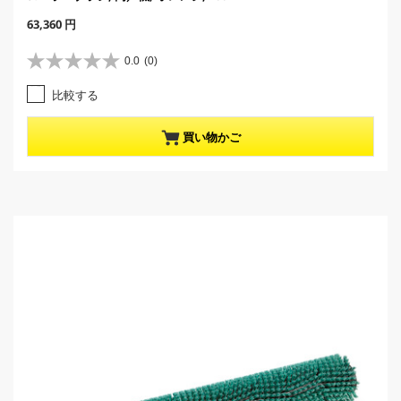
C
63,360 円
u
r
0.0
(0)
星
r
0
e
比較する
.
n
0
t
／
p
買い物かご
5
r
個
o
で
d
す
u
。
c
t
p
r
i
c
e