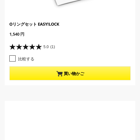
Oリングセット EASY!LOCK
C
1,540 円
u
r
5.0
(1)
星
r
5
e
比較する
.
n
0
t
／
p
買い物かご
5
r
個
o
で
d
す
u
。
c
1
t
レ
p
ビ
r
ュ
i
ー
c
件
e
数