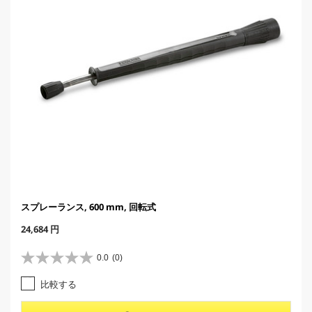
スプレーランス, 600 mm, 回転式
C
24,684 円
u
r
0.0
(0)
星
r
0
e
比較する
.
n
0
t