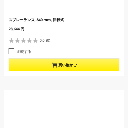
スプレーランス, 840 mm, 回転式
C
28,644 円
u
r
0.0
(0)
星
r
0
e
比較する
.
n
0
t
／
p
買い物かご
5
r
個
o
で
d
す
u
。
c
t
p
r
i
c
e