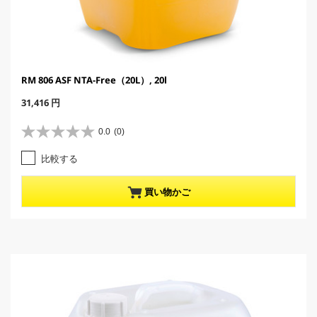
RM 806 ASF NTA-Free（20L）, 20l
C
31,416 円
u
r
0.0
(0)
星
r
0
e
比較する
.
n
0
t
／
p
買い物かご
5
r
個
o
で
d
す
u
。
c
t
p
r
i