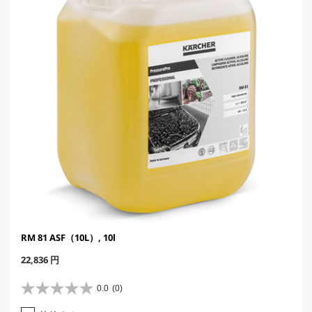
c
e
RM 81 ASF（10L）, 10l
C
22,836 円
u
r
0.0
(0)
星
r
0
e