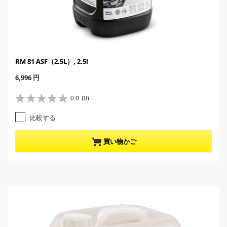
RM 81 ASF（2.5L）, 2.5l
C
6,996 円
u
r
0.0
(0)
星
r
0
e
比較する
.
n
0
t
／
p
買い物かご
5
r
個
o
で
d
す
u
。
c
t
p
r
i