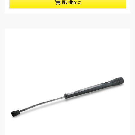
／
p
買い物かご
5
r
個
o
で
d
す
u
。
c
t
p
r
i
c
e