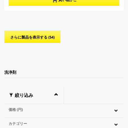
5
r
個
o
で
d
す
u
。
c
t
p
さらに製品を表示する (54)
r
i
c
e
洗浄剤
絞り込み
価格 (円)
カテゴリー