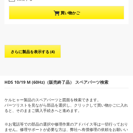
.
n
0
t
／
p
買い物かご
5
r
個
o
で
d
す
u
。
c
t
p
さらに製品を表示する (4)
r
i
c
e
HDS 10/19 M (
60Hz
)（販売終了品） スペアパーツ検索
ケルヒャー製品のスペアパーツと図面を検索できます。
パーツリストを見ながら部品を選択し、クリックして買い物かごに入れ
ると、そのままご購入手続きへと進めます。
※お電話等での部品の選択や修理作業のアドバイス等は一切行っており
ません。修理サポートが必要な方は、弊社へ有償修理の依頼をお願いい