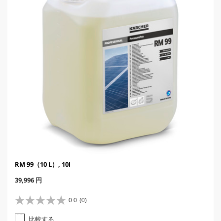
c
e
RM 99（10 L）, 10l
C
39,996 円
u
r
0.0
(0)
星
r
0
e
比較する