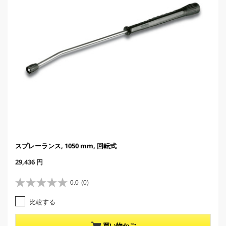
スプレーランス, 1050 mm, 回転式
C
29,436 円
u
r
0.0
(0)
星
r
0
e
比較する
.
n
0
t
／
p
買い物かご