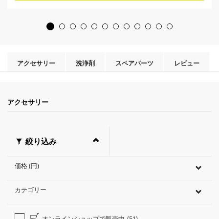
個
o
で
d
す
u
。
c
t
p
r
アクセサリー
洗浄剤
スペアパーツ
レビュー
i
c
e
アクセサリー
絞り込み
価格 (円)
カテゴリー
オンラインショップで販売中
(51)