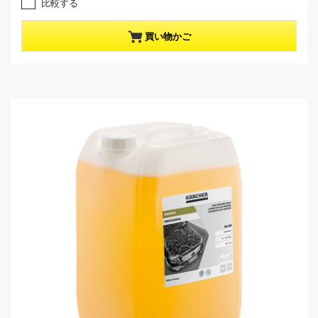
比較する
.
n
0
t
／
p
買い物かご
5
r
個
o
で
d
す
u
。
c
t
p
r
i
c
e