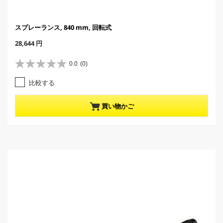
スプレーランス, 840 mm, 回転式
C
28,644 円
u
r
0.0
(0)
星
r
0
e
比較する
.
n
0
t
／
p
買い物かご
5
r
個
o
で
d
す
u
。
c
t
p
r
i
c
e