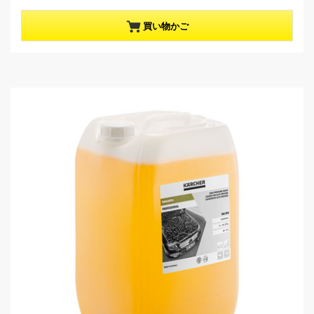
0
t
／
p
買い物かご
5
r
個
o
で
d
す
u
。
c
t
p
r
i
c
e