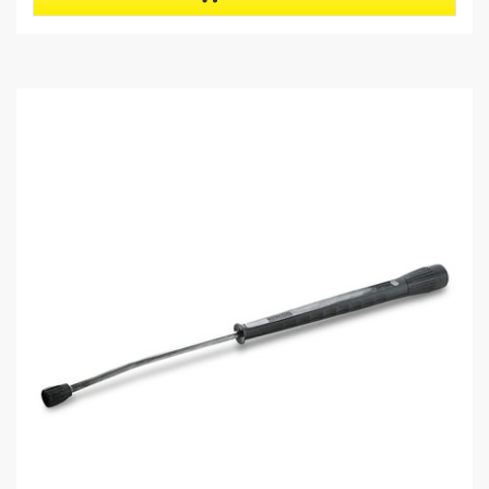
5
r
個
o
で
d
す
u
。
c
t
p
r
i
c
e