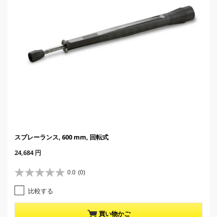
スプレーランス, 600 mm, 回転式
C
24,684 円
u
r
0.0
(0)
星
r
0
e
比較する
.
n
0
t
／
p
買い物かご