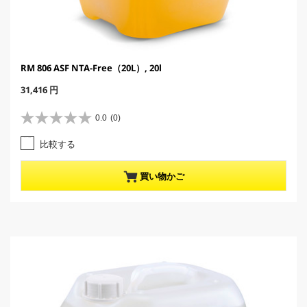
RM 806 ASF NTA-Free（20L）, 20l
C
31,416 円
u
r
0.0
(0)
星
r
0
e
比較する
.
n
0
t
／
p
買い物かご
5
r
個
o
で
d
す
u
。
c
t
p
r
i
c