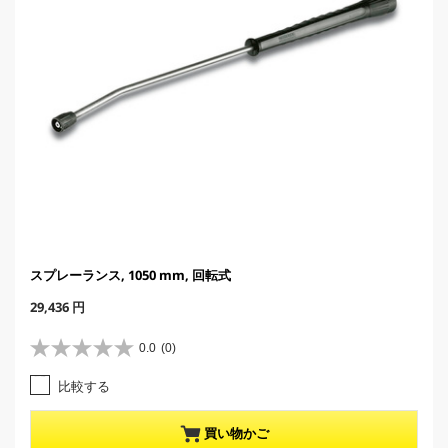
スプレーランス, 1050 mm, 回転式
C
29,436 円
u
r
0.0
(0)
星
r
0
e
比較する
.
n
0
t
／
p
買い物かご
5