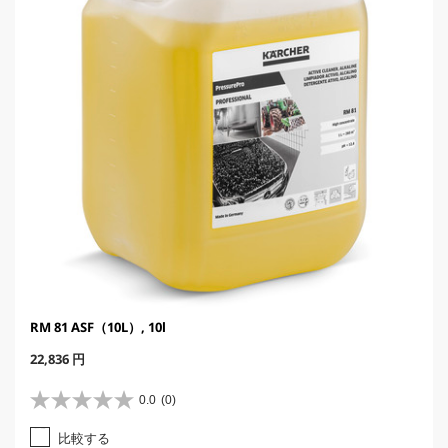
e
RM 81 ASF（10L）, 10l
C
22,836 円
u
r
0.0
(0)
星
r
0
e
比較する
.
n