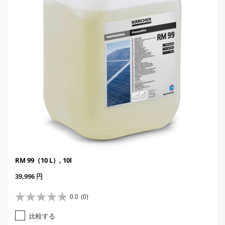
e
RM 99（10 L）, 10l
C
39,996 円
u
r
0.0
(0)
星
r
0
e
比較する
.
n