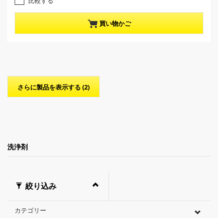
比較する
.
n
0
t
／
p
買い物かご
5
r
個
o
で
d
す
u
。
c
2
t
レ
p
さらに製品を表示する (2)
ビ
r
ュ
i
ー
c
件
e
数
洗浄剤
絞り込み
カテゴリー