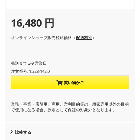
C
16,480 円
u
オンラインショップ販売税込価格（
配送料別
）
r
r
発送まで 3-9 営業日
注文番号:
1.328-142.0
e
買い物かご
n
t
業務・事業・店舗用、商用、営利目的等の一般家庭用以外の目的
で使用になる場合、原則として保証の対象外となります。
p
r
比較する