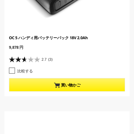
OC 5 ハンディ用バッテリーパック 18V 2.0Ah
C
9,878 円
u
r
2.7
(3)
星
r
2
e
比較する
.
n
7
t
／
p
買い物かご
5
r
個
o
で
d
す
u
。
c
3
t
レ
p
ビ
r
ュ
i