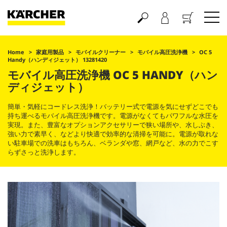
買い物かご
Home
家庭用製品
モバイルクリーナー
モバイル高圧洗浄機
OC 5
Handy（ハンディジェット） 13281420
モバイル高圧洗浄機 OC 5 HANDY（ハン
ディジェット）
簡単・気軽にコードレス洗浄！バッテリー式で電源を気にせずどこでも
持ち運べるモバイル高圧洗浄機です。電源がなくてもパワフルな水圧を
実現。また、豊富なオプションアクセサリーで狭い場所や、水しぶき、
強い力で素早く、などより快適で効率的な清掃を可能に。電源が取れな
い駐車場での洗車はもちろん、ベランダや窓、網戸など、水の力でこす
らずさっと洗浄します。