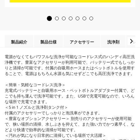
r
個
o
で
d
す
u
。
c
3
t
レ
p
ビ
r
製品紹介
製品仕様
アクセサリー
洗浄剤
レ
ュ
i
ー
c
件
電源がなくてもパワフルな洗浄が可能なコードレス式のハンディ高圧洗
e
数
浄機です。豊富なアクセサリーが利用可能で、バッテリー式でもしっか
りと清掃が可能です。付属の自吸用ホースまたはペットボトルを使用す
ることで、電源はもちろん水源も気にせずどこでも高圧洗浄できます。
＜簡単・気軽なコードレス洗浄＞
充電式バッテリーと自吸用ホース・ペットボトルアダプター付属で、ど
こでも持ち運んで洗浄可能です。また、USBで充電可能なので、いろん
な場所で充電できます。
＜5 in 1 ノズルと洗浄剤タンク付＞
付属のアクセサリーでしっかりと泡洗車ができます。
＜豊富なオプションアクセサリー＞ 別売りのアクセサリーが使用可能
で、狭い場所の清掃、水しぶきを抑えて、また強い力でかつ素早く、な
どより快適で効率的な清掃が可能です。
＜汚れが気になり日常的に清掃している場所で大活躍＞