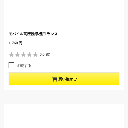
モバイル高圧洗浄機用 ランス
C
1,760 円
u
r
0.0
(0)
星
r
0
e
比較する
.
n
0
t
／
p
買い物かご
5
r
個
o
で
d
す
u
。
c
t
p
r
i