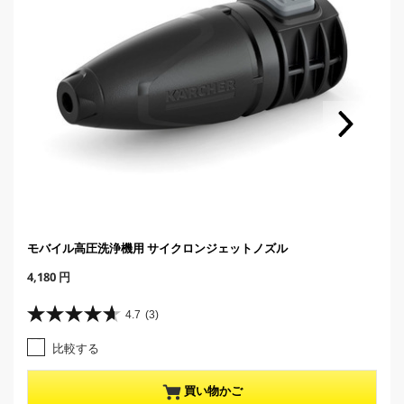
モバイル高圧洗浄機用 サイクロンジェットノズル
C
4,180 円
u
r
4.7
(3)
星
r
4
e
比較する
.
n
7
t
／
p
買い物かご
5