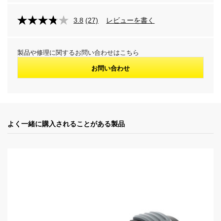
o
d
3.8
(27)
レビューを書く
u
製品や修理に関するお問い合わせはこちら
c
お問い合わせ
t
p
よく一緒に購入されることがある製品
r
i
c
e