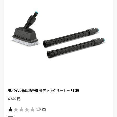
ー
c
件
e
数
モバイル高圧洗浄機用 デッキクリーナー PS 20
C
6,820 円
u
r
1.0
(2)
星
r
1