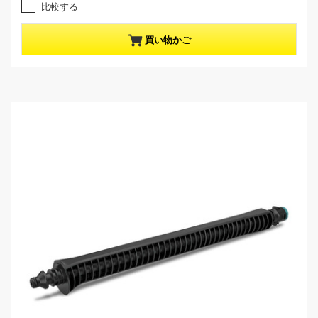
e
比較する
.
n
0
t
／
p
買い物かご
5
r
個
o
で
d
す
u
。
c
2
t
レ
p
ビ
r
ュ
i
ー
c
件
e
数