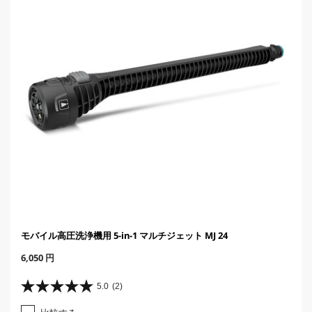
c
e
モバイル高圧洗浄機用 5-in-1 マルチジェット MJ 24
C
6,050 円
u
r
5.0
(2)
星
r
5
e