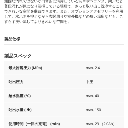
頑固な汚れではないが日常的に清掃している洗車やベランダ、網戸など
普段汚れが気になり清掃している場所で、さっと取り出し洗浄すること
できれいな空間を継続できます。また、オプションアクセサリーを利用
して、水ハネを抑えながら玄関周りや室外機などの狭い場所なども、こ
すらず洗い流してよりきれいな空間を。
製品仕様
製品スペック
最大許容圧力 (MPa)
max. 2.4
吐出圧力
中圧
給水温度 (°C)
max. 40
吐出水量 (l/h)
max. 150
使用時間（一回の充電） (min)
max. 23 （2.0Ah）