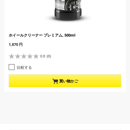
ホイールクリーナー プレミアム, 500ml
C
1,870 円
u
r
0.0
(0)
星
r
0
e
比較する
.
n
0
t
／
p
買い物かご
5
r
個
o
で
d
す
u
。
c
t
p
r
i