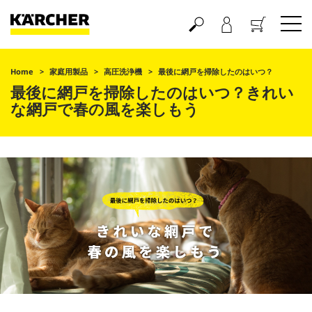
買い物かご
Home
家庭用製品
高圧洗浄機
最後に網戸を掃除したのはいつ？
最後に網戸を掃除したのはいつ？きれい
な網戸で春の風を楽しもう