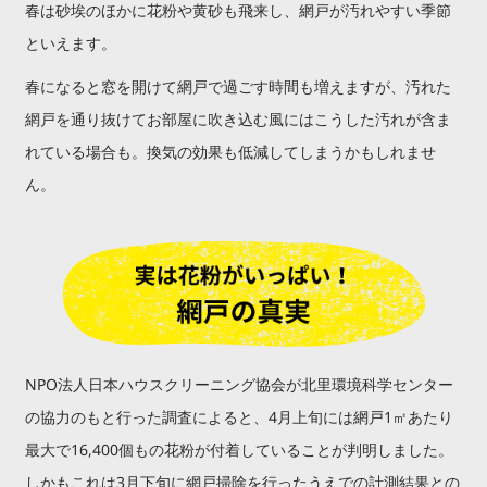
春は砂埃のほかに花粉や黄砂も飛来し、網戸が汚れやすい季節
といえます。
春になると窓を開けて網戸で過ごす時間も増えますが、汚れた
網戸を通り抜けてお部屋に吹き込む風にはこうした汚れが含ま
れている場合も。換気の効果も低減してしまうかもしれませ
ん。
NPO法人日本ハウスクリーニング協会が北里環境科学センター
の協力のもと行った調査によると、4月上旬には網戸1㎡あたり
最大で16,400個もの花粉が付着していることが判明しました。
しかもこれは3月下旬に網戸掃除を行ったうえでの計測結果との