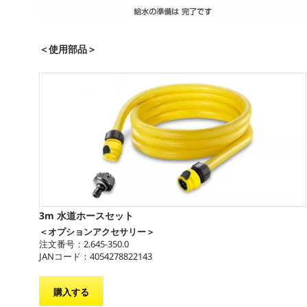
0
秒
＜使用部品＞
の
う
ち
0
秒
音
量
9
0
%
3m 水道ホースセット
＜オプションアクセサリー＞
注文番号：2.645-350.0
JANコード：4054278822143
購入する