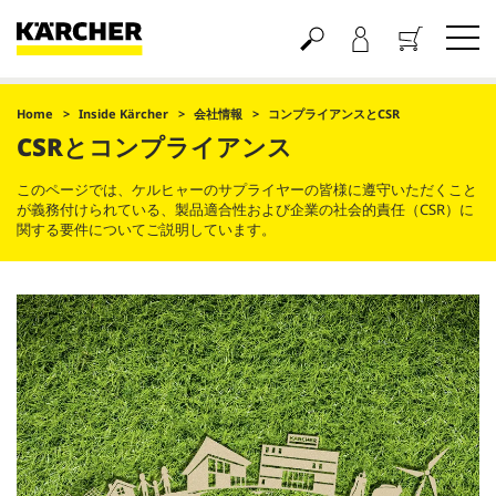
買い物かご
Home
Inside Kärcher
会社情報
コンプライアンスとCSR
CSRとコンプライアンス
このページでは、ケルヒャーのサプライヤーの皆様に遵守いただくこと
が義務付けられている、製品適合性および企業の社会的責任（CSR）に
関する要件についてご説明しています。