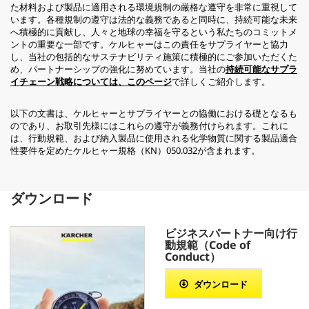
た材料および製品に適用される環境規制の厳格な遵守を非常に重視して
います。各種規制の遵守は法的な義務であると同時に、持続可能な未来
へ積極的に貢献し、人々と地球の幸福を守るという私たちのコミットメ
ントの重要な一部です。ケルヒャーはこの責任をサプライヤーと協力
し、当社の包括的なサステナビリティ施策に積極的にご参加いただくた
め、パートナーシップの強化に努めています。当社の
持続可能なサプラ
イチェーン戦略については、このページ
で詳しくご紹介します。
以下の文書は、ケルヒャーとサプライヤーとの協働における礎となるも
のであり、お取引先様にはこれらの遵守が義務付けられます。これに
は、行動規範、および納入製品に使用される化学物質に関する製品適合
性要件を定めたケルヒャー規格（KN）050.032が含まれます。
ダウンロード
ビジネスパートナー向け行
動規範（Code of
Conduct）
ダウンロード