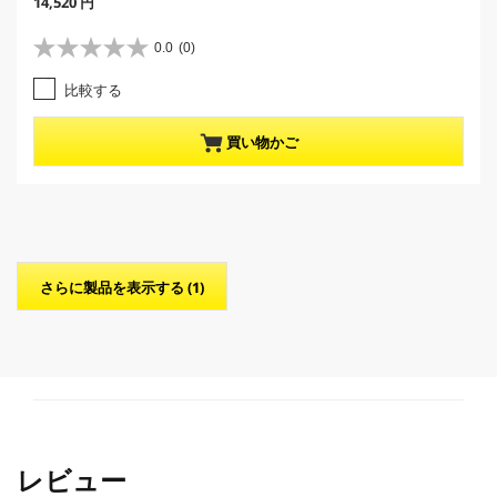
C
14,520 円
u
r
0.0
(0)
星
r
0
e
比較する
.
n
0
t
／
p
買い物かご
5
r
個
o
で
d
す
u
。
c
t
p
さらに製品を表示する (1)
r
i
c
e