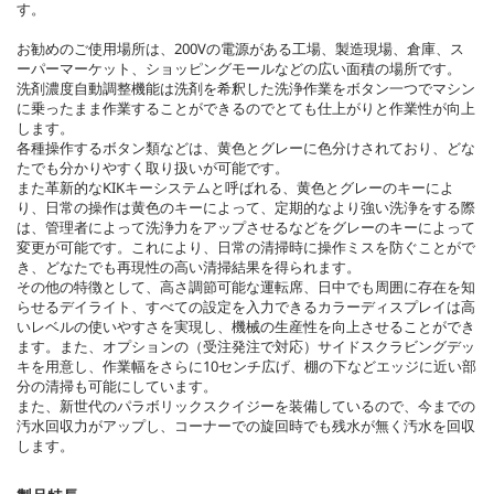
す。
お勧めのご使用場所は、200Vの電源がある工場、製造現場、倉庫、ス
ーパーマーケット、ショッピングモールなどの広い面積の場所です。
洗剤濃度自動調整機能は洗剤を希釈した洗浄作業をボタン一つでマシン
に乗ったまま作業することができるのでとても仕上がりと作業性が向上
します。
各種操作するボタン類などは、黄色とグレーに色分けされており、どな
たでも分かりやすく取り扱いが可能です。
また革新的なKIKキーシステムと呼ばれる、黄色とグレーのキーによ
り、日常の操作は黄色のキーによって、定期的なより強い洗浄をする際
は、管理者によって洗浄力をアップさせるなどをグレーのキーによって
変更が可能です。これにより、日常の清掃時に操作ミスを防ぐことがで
き、どなたでも再現性の高い清掃結果を得られます。
その他の特徴として、高さ調節可能な運転席、日中でも周囲に存在を知
らせるデイライト、すべての設定を入力できるカラーディスプレイは高
いレベルの使いやすさを実現し、機械の生産性を向上させることができ
ます。また、オプションの（受注発注で対応）サイドスクラビングデッ
キを用意し、作業幅をさらに10センチ広げ、棚の下などエッジに近い部
分の清掃も可能にしています。
また、新世代のパラボリックスクイジーを装備しているので、今までの
汚水回収力がアップし、コーナーでの旋回時でも残水が無く汚水を回収
します。