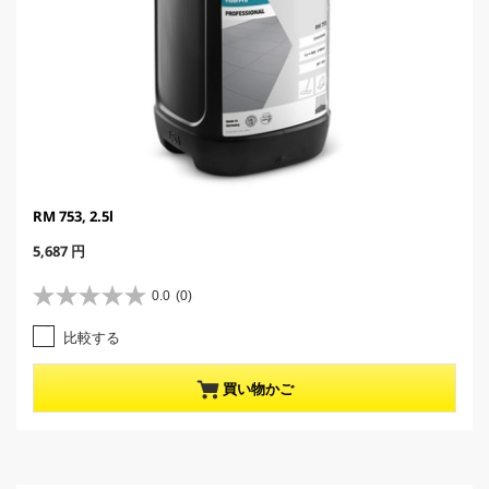
RM 753, 2.5l
C
5,687 円
u
r
0.0
(0)
星
r
0
e
比較する
.
n
0
t
／
p
買い物かご
5
r
個
o
で
d
す
u
。
c