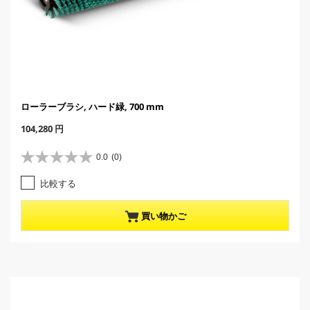
ローラーブラシ, ハード緑, 700 mm
C
104,280 円
u
r
0.0
(0)
星
r
0
e
比較する
.
n
0
t
／
p
買い物かご
5
r
個
o
で
d
す
u
。
c
t
p