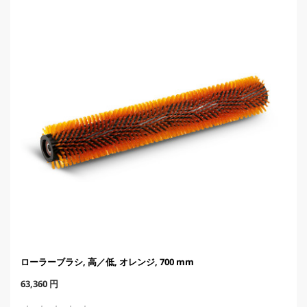
r
i
c
e
ローラーブラシ, 高／低, オレンジ, 700 mm
C
63,360 円
u