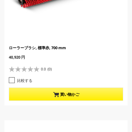
ローラーブラシ, 標準赤, 700 mm
C
40,920 円
u
r
0.0
(0)
星
r
0
e
比較する
.
n
0
t
／
p
買い物かご
5
r
個
o
で
d
す
u
。
c
t
p