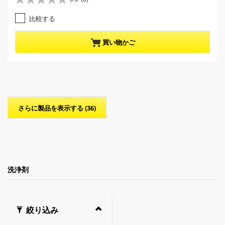
星
r
0
e
比較する
.
n
0
t
／
p
買い物かご
5
r
個
o
で
d
す
u
。
c
t
p
さらに製品を表示する (36)
r
i
c
e
洗浄剤
絞り込み