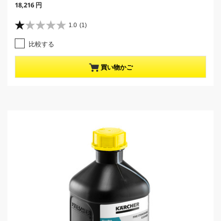
C
18,216 円
u
r
1.0
(1)
星
r
1
e
比較する
.
n
0
t
／
p
買い物かご
5
r
個
o
で
d
す
u
。
c
1
t
レ
p
ビ
r
ュ
i
ー
c
件
e
数