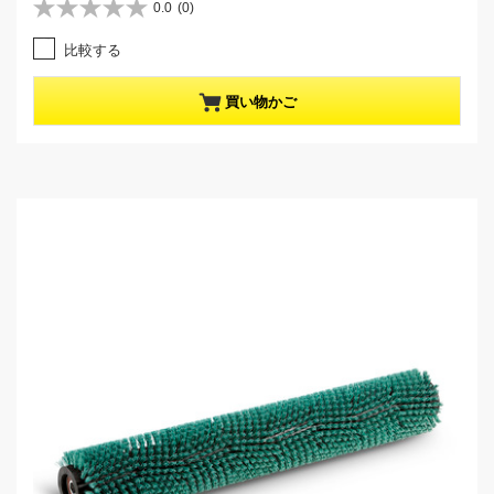
r
0.0
(0)
星
r
0
e
比較する
.
n
0
t
／
p
買い物かご
5
r
個
o
で
d
す
u
。
c
t
p
r
i
c
e