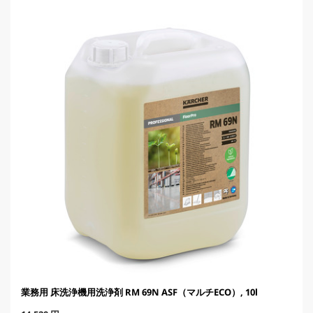
t
p
r
i
c
e
業務用 床洗浄機用洗浄剤 RM 69N ASF（マルチECO）, 10l