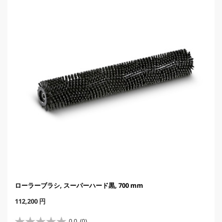
r
i
c
e
ローラーブラシ, スーパーハード黒, 700 mm
C
112,200 円
u
r
0.0
(0)