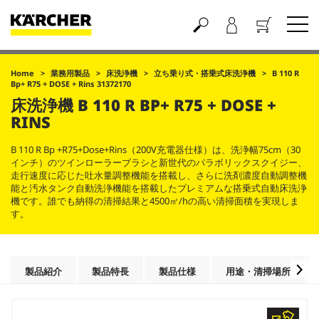
買い物かご
Home
業務用製品
床洗浄機
立ち乗り式・搭乗式床洗浄機
B 110 R
Bp+ R75 + DOSE + Rins 31372170
床洗浄機 B 110 R BP+ R75 + DOSE +
RINS
B 110 R Bp +R75+Dose+Rins（200V充電器仕様）は、洗浄幅75cm（30
インチ）のツインローラーブラシと新世代のパラボリックスクイジー、
走行速度に応じた吐水量調整機能を搭載し、さらに洗剤濃度自動調整機
能と汚水タンク自動洗浄機能を搭載したプレミアムな搭乗式自動床洗浄
機です。誰でも納得の清掃結果と4500㎡/hの高い清掃面積を実現しま
す。
製品紹介
製品特長
製品仕様
用途・清掃場所