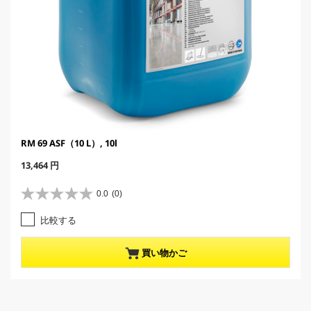
RM 69 ASF（10 L）, 10l
C
13,464 円
u
r
0.0
(0)
星
r
0
e
比較する
.
n
0
t
／
p
買い物かご
5
r
個
o
で
d
す
u