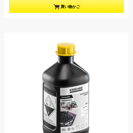
t
／
p
買い物かご
5
r
個
o
で
d
す
u
。
c
t
p
r
i
c
e