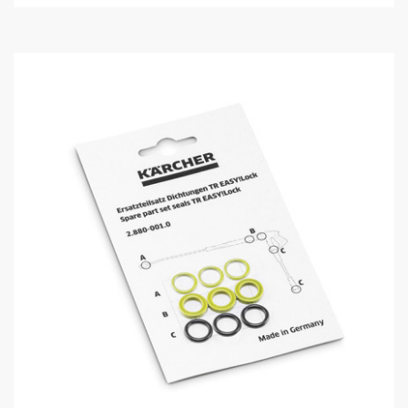
／
5
個
で
す
。