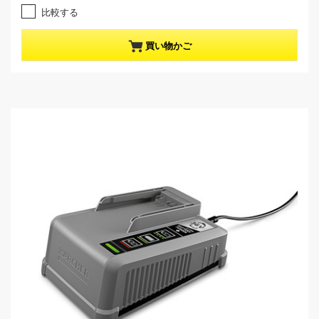
1
e
比較する
.
n
0
t
／
p
買い物かご
5
r
個
o
で
d
す
u
。
c
1
t
レ
p
ビ
r
ュ
i
ー
c
件
e
数