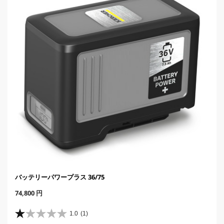
バッテリーパワープラス 36/75
C
74,800 円
u
r
1.0
(1)
星
r