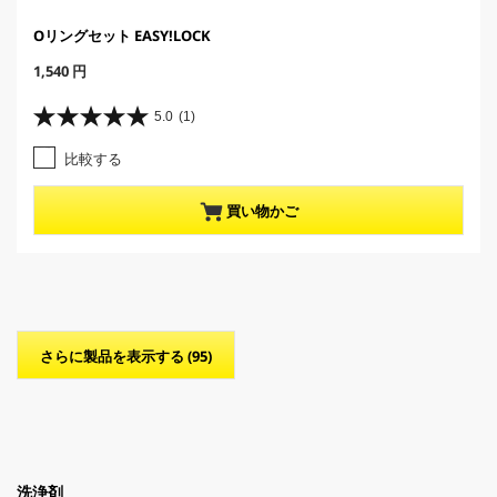
Oリングセット EASY!LOCK
C
1,540 円
u
r
5.0
(1)
星
r
5
e
比較する
.
n
0
t
／
p
買い物かご
5
r
個
o
で
d
す
u
。
c
1
t
レ
p
さらに製品を表示する (95)
ビ
r
ュ
i
ー
c
件
e
数
洗浄剤