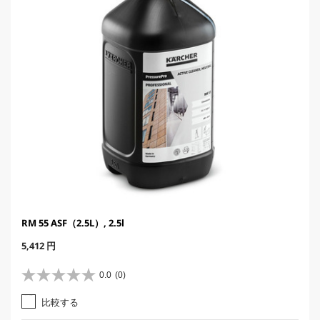
RM 55 ASF（2.5L）, 2.5l
C
5,412 円
u
r
0.0
(0)
星
r
0
e
比較する
.
n
0