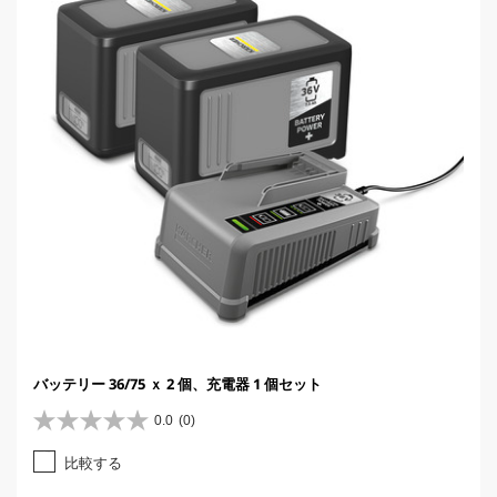
c
e
バッテリー 36/75 ｘ 2 個、充電器 1 個セット
0.0
(0)
星
0
比較する
.
0