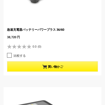
急速充電器バッテリーパワープラス 36/60
C
38,720 円
u
r
0.0
(0)
星
r
0
e
比較する
.
n
0
t
／
p
買い物かご
5
r
個
o
で
d
す
u
。
c
t
p
r
i