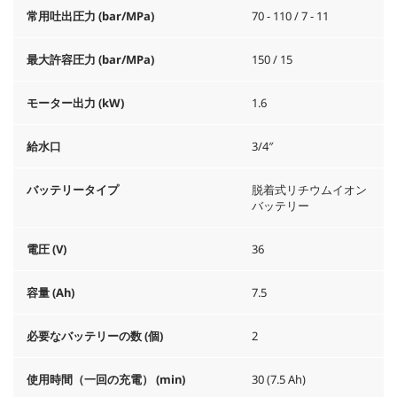
常用吐出圧力 (bar/MPa)
70 - 110 / 7 - 11
最大許容圧力 (bar/MPa)
150 / 15
モーター出力 (kW)
1.6
給水口
3/4″
バッテリータイプ
脱着式リチウムイオン
バッテリー
電圧 (V)
36
容量 (Ah)
7.5
必要なバッテリーの数 (個)
2
使用時間（一回の充電） (min)
30 (7.5 Ah)