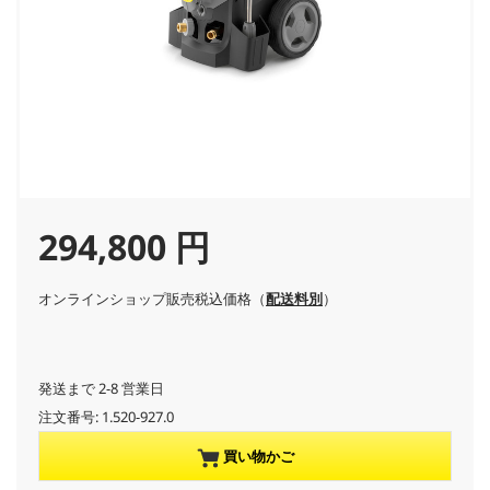
C
294,800 円
u
オンラインショップ販売税込価格（
配送料別
）
r
r
発送まで 2-8 営業日
注文番号:
1.520-927.0
e
買い物かご
n