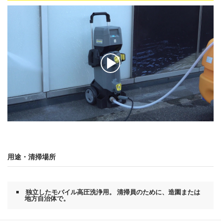
0
秒
の
う
ち
0
秒
0
秒
の
う
用途・清掃場所
ち
0
秒
独立したモバイル高圧洗浄用。 清掃員のために、造園または
地方自治体で。