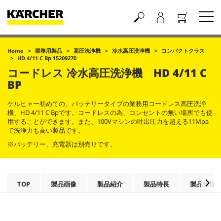
買い物かご
Home
業務用製品
高圧洗浄機
冷水高圧洗浄機
コンパクトクラス
HD 4/11 C Bp 15209270
コードレス 冷水高圧洗浄機 HD 4/11 C
BP
ケルヒャー初めての、バッテリータイプの業務用コードレス高圧洗浄
機、HD 4/11 C Bpです。コードレスの為、コンセントの無い場所でも使
用することができます。また、100Vマシンの吐出圧力を超える11Mpa
で洗浄力も高い製品です。
※バッテリー、充電器は別売りです。
TOP
製品画像
製品紹介
製品特長
製品仕様