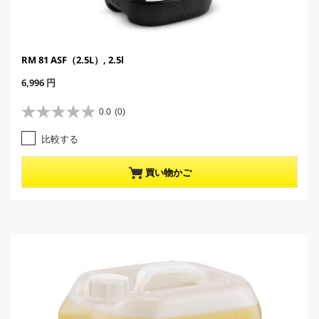
RM 81 ASF（2.5L）, 2.5l
C
6,996 円
u
r
0.0
(0)
星
r
0
e
比較する
.
n
0
t
／
p
買い物かご
5
r
個
o
で
d
す
u
。
c
t
p
r
i
c
e