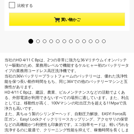
1
e
比較する
.
n
0
t
／
p
買い物かご
5
r
個
o
で
d
す
u
。
c
1
t
レ
p
当社のHD 4/11 C Bpは、2つの非常に強力な36 Vリチウムイオンバッテ
ビ
r
リー駆動のため、業務用レベルで機能するケルヒャー初のバッテリータ
ュ
i
イプの業務用コードレス高圧洗浄機です。
ー
c
当社の36Vバッテリープラットフォームのバッテリーは、優れた洗浄性
件
e
能を保つ長い動作時間をもち、同じ36Vでの他のバッテリーマシンと互
数
換性があります。
HD 4/11 C Bpは、建設、農業、ビルメンテナンスなどの活動でよくあ
る、外部電源が利用できないすべての場所に適しています。また、利点
としては、移動性が高く、100Vマシンの吐出圧力を超える11Mpaで洗
浄力も高いです。
また、真ちゅう製のシリンダーヘッド、自動圧力解放、EASY! Force高
圧ガン、Easy! Lockクイックリリースカップリング、アクセサリの保管
などの高機能かつ利便性も印象的です。エコ効率モードは、軽い汚れを
洗浄するのに最適で、クリーニング性能を抑えて、稼働時間を長くしま