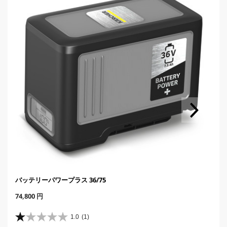
i
c
e
バッテリーパワープラス 36/75
C
74,800 円
u
r
1.0
(1)
星
r