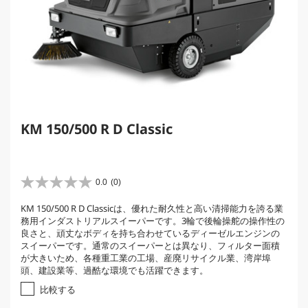
KM 150/500 R D Classic
0.0
(0)
星
0
KM 150/500 R D Classicは、優れた耐久性と高い清掃能力を誇る業
.
務用インダストリアルスイーパーです。3輪で後輪操舵の操作性の
0
良さと、頑丈なボディを持ち合わせているディーゼルエンジンの
／
スイーパーです。通常のスイーパーとは異なり、フィルター面積
5
が大きいため、各種重工業の工場、産廃リサイクル業、湾岸埠
個
頭、建設業等、過酷な環境でも活躍できます。
で
す
比較する
。