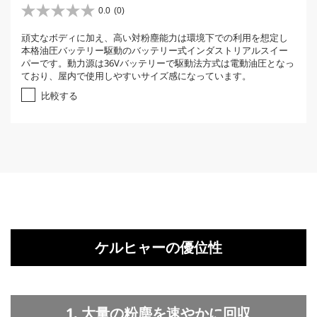
0.0
(0)
星
0
頑丈なボディに加え、高い対粉塵能力は環境下での利用を想定し
.
本格油圧バッテリー駆動のバッテリー式インダストリアルスイー
0
パーです。動力源は36Vバッテリーで駆動法方式は電動油圧となっ
／
ており、屋内で使用しやすいサイズ感になっています。
5
個
比較する
で
す
。
ケルヒャーの優位性
1. 大量の粉塵を速やかに回収