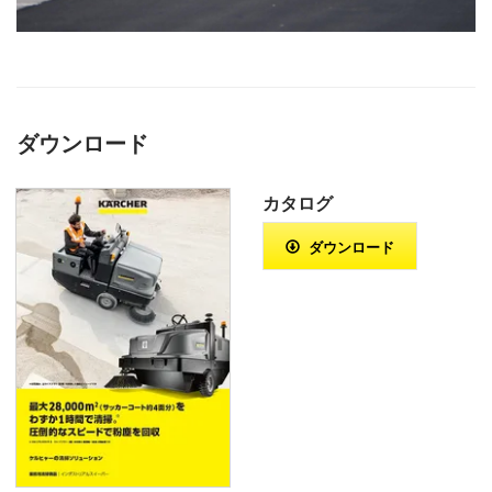
0
秒
の
う
ち
0
ダウンロード
秒
カタログ
ダウンロード