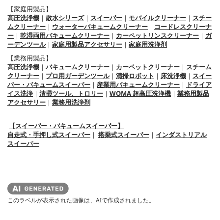
【家庭用製品】
高圧洗浄機
｜
散水シリーズ
｜
スイーパー
｜
モバイルクリーナー
｜
スチー
ムクリーナー
｜
ウォーターバキュームクリーナー
｜
コードレスクリーナ
ー
｜
乾湿両用バキュームクリーナー
｜
カーペットリンスクリーナー
｜
ガ
ーデンツール
｜
家庭用製品アクセサリー
｜
家庭用洗浄剤
【業務用製品】
高圧洗浄機
｜
バキュームクリーナー
｜
カーペットクリーナー
｜
スチーム
クリーナー
｜
プロ用ガーデンツール
｜
清掃ロボット
｜
床洗浄機
｜
スイー
パー・バキュームスイーパー
｜
産業用バキュームクリーナー
｜
ドライア
イス洗浄
｜
清掃ツール、トロリー
｜
WOMA 超高圧洗浄機
｜
業務用製品
アクセサリー
｜
業務用洗浄剤
【スイーパー・バキュームスイーパー】
自走式・手押し式スイーパー
｜
搭乗式スイーパー
｜
インダストリアル
スイーパー
このラベルが表示された画像は、AIで作成されました。