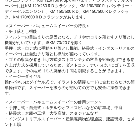
リンエンジン）、KM 125/130 R Bpがあります。インダストリアルスイ
ーパーにはKM 120/250 R D クラシック、KM 130/300 R（バッテリー・
ディーゼルエンジン）、KM 150/500 R D、KM 150/500 R D クラシッ
ク、KM 170/600 R D クラシックがあります。
＜スイーパー・バキュームスイーパーの特長＞
・チリ落とし機能
フィルターの目詰まりの原因となる、チリやホコリを落とすチリ落とし
機能が付いています。※KM 70/20 Cを除く
手押し式・自走式は手動チリ落とし機能、搭乗式・インダストリアルス
イーパーには自動チリ落とし機能が備わっています。
・ゴミの収集が巻き上げ方式ダストコンテナの容量を90%使用できる巻
き上げ方式を採用しているため、ダストコンテナいっぱいにゴミを回収
できます。その結果ゴミの廃棄の手間を削減することができます。
・イージーダイヤル
操作パネルはダイヤル式で、イラストの清掃モードに合わせるだけの簡
単操作です。スイーパーを扱うのが初めての方でも安全に操作できま
す。
＜スイーパー・バキュームスイーパーの使用シーン＞
・手押し式・自走式：ホテルやオフィスビルなどの駐車場、中庭
・搭乗式：倉庫や工場、大型店舗、スタジアムなど
・インダストリアルスイーパー：産業廃棄物処理施設、建設現場、セメ
ント工場