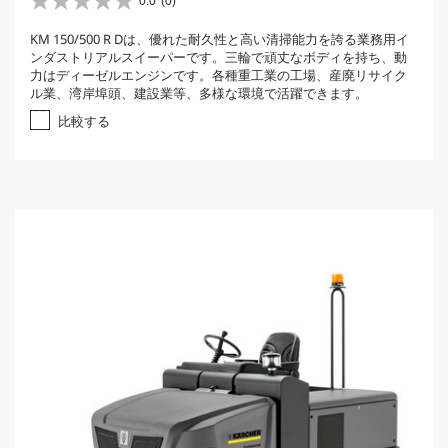
0.0
(0)
星
0
KM 150/500 R Dは、優れた耐久性と高い清掃能力を誇る業務用イ
.
ンダストリアルスイーパーです。三輪で頑丈なボディを持ち、動
0
力はディーゼルエンジンです。各種重工業の工場、産廃リサイク
／
ル業、湾岸埠頭、建設業等、多様な環境で活躍できます。
5
個
比較する
で
す
。