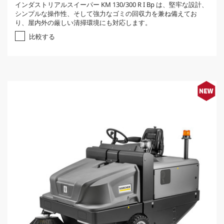
インダストリアルスイーパー KM 130/300 R I Bp は、堅牢な設計、
.
シンプルな操作性、そして強力なゴミの回収力を兼ね備えてお
0
り、屋内外の厳しい清掃環境にも対応します。
／
5
比較する
個
で
す
。