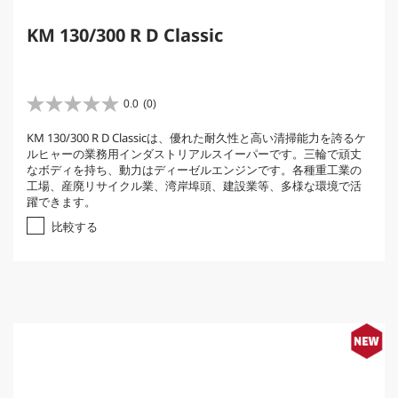
KM 130/300 R D Classic
0.0
(0)
星
0
KM 130/300 R D Classicは、優れた耐久性と高い清掃能力を誇るケ
.
ルヒャーの業務用インダストリアルスイーパーです。三輪で頑丈
0
なボディを持ち、動力はディーゼルエンジンです。各種重工業の
／
工場、産廃リサイクル業、湾岸埠頭、建設業等、多様な環境で活
5
躍できます。
個
で
比較する
す
。