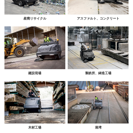
産廃リサイクル
アスファルト、コンクリート
建設現場
製鉄所、鋳造工場
木材工場
港湾