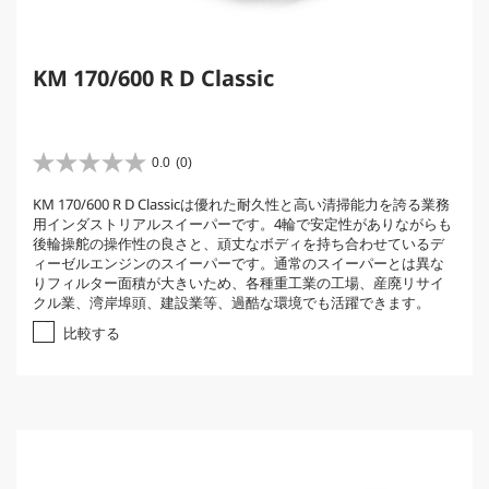
KM 170/600 R D Classic
0.0
(0)
星
0
KM 170/600 R D Classicは優れた耐久性と高い清掃能力を誇る業務
.
用インダストリアルスイーパーです。4輪で安定性がありながらも
0
後輪操舵の操作性の良さと、頑丈なボディを持ち合わせているデ
／
ィーゼルエンジンのスイーパーです。通常のスイーパーとは異な
5
りフィルター面積が大きいため、各種重工業の工場、産廃リサイ
個
クル業、湾岸埠頭、建設業等、過酷な環境でも活躍できます。
で
す
比較する
。