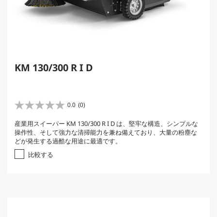
KM 130/300 R I D
0.0
(0)
星
0
産業用スイーパー KM 130/300 R I D は、堅牢な構造、シンプルな
.
操作性、そして強力な清掃能力を兼ね備えており、大量の粉塵な
0
どが発生する過酷な用途に最適です。
／
5
比較する
個
で
す
。