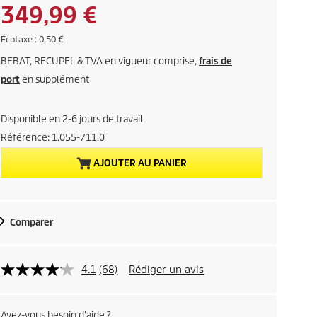
c
x
P
349,99 €
o
d
n
e
r
É
Écotaxe : 0,50 €
o
l
c
m
BEBAT, RECUPEL & TVA en vigueur comprise,
frais de
o
i
'
i
t
port
en supplément
a
a
e
x
n
x
e
c
Disponible en 2-6 jours de travail
a
i
Référence:
1.055-711.0
e
c
n
AJOUTER AU PANIER
p
t
r
o
u
d
Comparer
u
e
i
l
t
4.1
(68)
Rédiger un avis
d
Avez-vous besoin d'aide ?