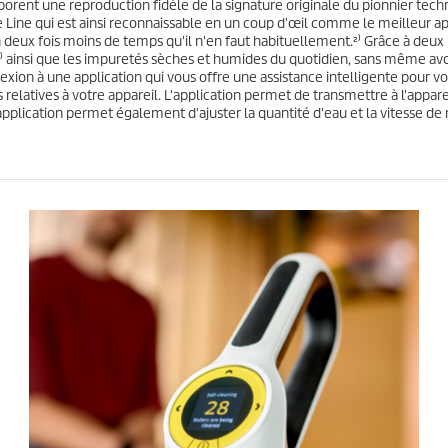
borent une reproduction fidèle de la signature originale du pionnier tech
6
t
Line qui est ainsi reconnaissable en un coup d'œil comme le meilleur app
a
en deux fois moins de temps qu'il n'en faut habituellement.²⁾ Grâce à deu
v
es³⁾ ainsi que les impuretés sèches et humides du quotidien, sans même avo
i
on à une application qui vous offre une assistance intelligente pour vos
s
es relatives à votre appareil. L'application permet de transmettre à l'a
L'application permet également d'ajuster la quantité d'eau et la vitesse de