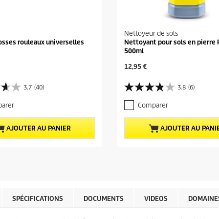
Nettoyeur de sols
osses rouleaux universelles
Nettoyant pour sols en pierre
500ml
P
12,95 €
r
i
3.7
(40)
3.8
(6)
3
x
.
a
arer
Comparer
8
c
s
t
u
u
AJOUTER AU PANIER
AJOUTER AU PANI
r
e
5
l
é
d
t
u
o
p
i
r
l
o
e
d
SPÉCIFICATIONS
DOCUMENTS
VIDEOS
DOMAINES
s
u
.
i