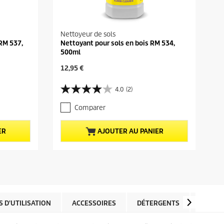
Nettoyeur de sols
 RM 537,
Nettoyant pour sols en bois RM 534,
500ml
P
12,95 €
r
i
4.0
(2)
4
x
.
a
Comparer
0
c
s
t
u
u
ER
AJOUTER AU PANIER
r
e
5
l
é
d
t
u
o
p
i
r
l
o
e
d
 D'UTILISATION
ACCESSOIRES
DÉTERGENTS
PIÈCES
s
u
.
i