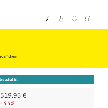
ec afficheur
re achat ici.
P
519,95 €
r
É
-33%
i