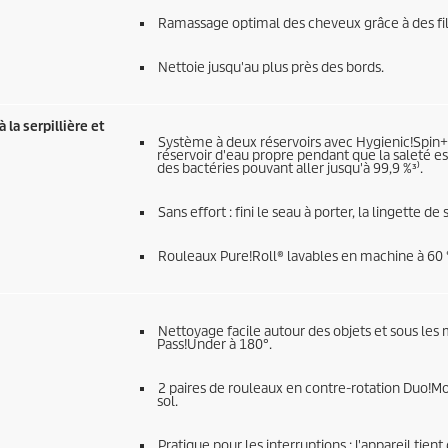
Ramassage optimal des cheveux grâce à des fil
Nettoie jusqu'au plus près des bords.
 la serpillière et
Système à deux réservoirs avec Hygienic!Spin+ 
réservoir d'eau propre pendant que la saleté es
des bactéries pouvant aller jusqu'à 99,9 %³⁾.
Sans effort : fini le seau à porter, la lingette de 
Rouleaux Pure!Roll® lavables en machine à 60 
Nettoyage facile autour des objets et sous les m
Pass!Under à 180°.
2 paires de rouleaux en contre-rotation Duo!Mov
sol.
Pratique pour les interruptions : l'appareil tient