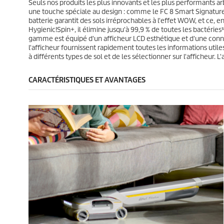
Seuls nos produits les plus innovants et les plus performants ar
3
4
t
t
une touche spéciale au design : comme le FC 8 Smart Signature 
5
0
batterie garantit des sols irréprochables à l'effet WOW, et ce, 
a
a
Hygienic!Spin+, il élimine jusqu'à 99,9 % de toutes les bactéri
v
v
gamme est équipé d'un afficheur LCD esthétique et d'une connexi
i
i
l'afficheur fournissent rapidement toutes les informations util
s
s
à différents types de sol et de les sélectionner sur l'afficheur. 
CARACTÉRISTIQUES ET AVANTAGES