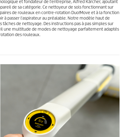
nologique et fondateur de l'entreprise, Alfred Kärcher, ajoutant
2
t
areil de sa catégorie. Ce nettoyeur de sols fonctionnant sur
a
x paires de rouleaux en contre-rotation Duo!Move et à la fonction
v
ir à passer l'aspirateur au préalable. Notre modèle haut de
i
 tâches de nettoyage. Des instructions pas à pas simples sur
s
ppareil une multitude de modes de nettoyage parfaitement adaptés
 rotation des rouleaux.