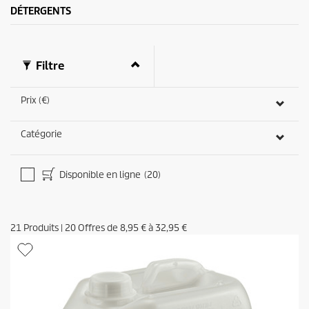
a
DÉTERGENTS
v
i
s
Filtre
Prix (€)
Catégorie
Disponible en ligne
(20)
21
Produits
|
20
Offres de
8,95 €
à
32,95 €