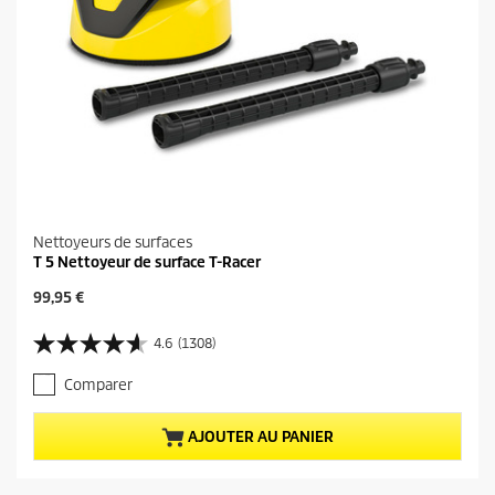
Nettoyeurs de surfaces
T 5 Nettoyeur de surface T-Racer
P
99,95 €
r
i
4.6
(1308)
4
x
.
a
Comparer
6
c
s
t
u
u
AJOUTER AU PANIER
r
e
5
l
é