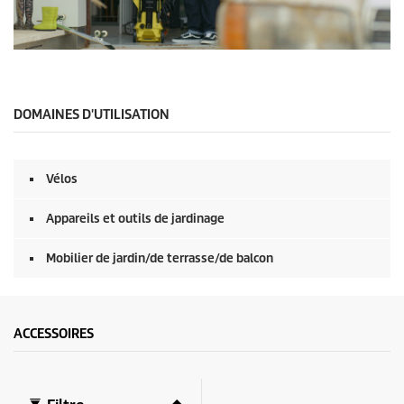
0
s
e
c
o
DOMAINES D'UTILISATION
n
d
e
s
Vélos
s
u
r
Appareils et outils de jardinage
0
s
e
Mobilier de jardin/de terrasse/de balcon
c
o
n
d
e
ACCESSOIRES
s