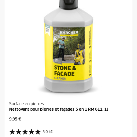
.
i
t
Surface en pierres
Nettoyant pour pierres et façades 3 en 1 RM 611, 1l
P
9,95 €
r
i
5.0
(4)
5
x