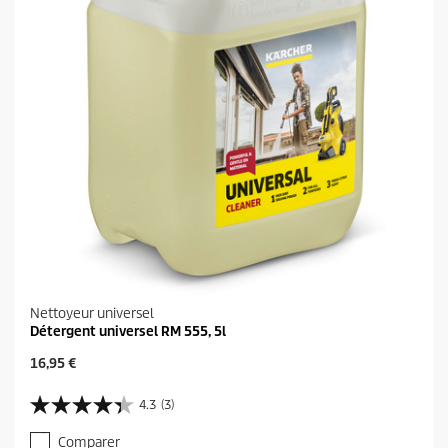
Nettoyeur universel
Détergent universel RM 555, 5l
P
16,95 €
r
i
4.3
(3)
4
x
.
a
Comparer