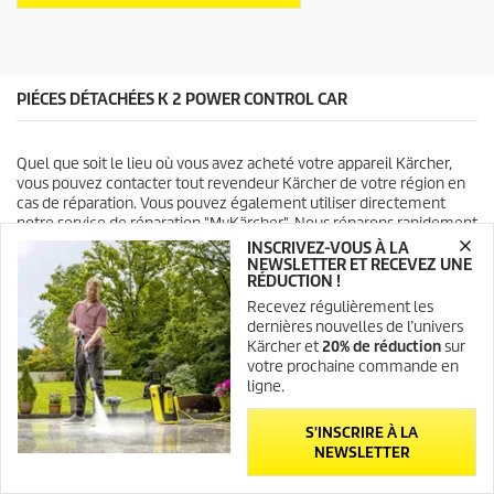
s
u
.
i
9
t
a
v
PIÉCES DÉTACHÉES K 2 POWER CONTROL CAR
i
s
Quel que soit le lieu où vous avez acheté votre appareil Kärcher,
vous pouvez contacter tout revendeur Kärcher de votre région en
cas de réparation. Vous pouvez également utiliser directement
notre service de réparation "MyKärcher". Nous réparons rapidement
et à moindre coût dans notre centre de réparation pour un prix fixe.
INSCRIVEZ-VOUS À LA
En outre, vous pouvez également commander votre pièce
NEWSLETTER ET RECEVEZ UNE
RÉDUCTION !
détachées facilement et de manière pratique dans notre boutique
en ligne. Les pièces détachées ne peuvent être remplacées que par
Recevez régulièrement les
des spécialistes. Faites donc également attention aux conditions de
dernières nouvelles de l’univers
garantie.
Kärcher et
20% de réduction
sur
votre prochaine commande en
ligne.
S'INSCRIRE À LA
NEWSLETTER