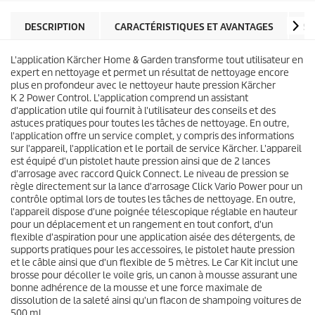
l
o
e
d
DESCRIPTION
CARACTÉRISTIQUES ET AVANTAGES
SP
s
u
.
i
2
L'application Kärcher Home & Garden transforme tout utilisateur en
t
4
expert en nettoyage et permet un résultat de nettoyage encore
a
plus en profondeur avec le nettoyeur haute pression Kärcher
v
K 2 Power Control. L'application comprend un assistant
i
d'application utile qui fournit à l'utilisateur des conseils et des
s
astuces pratiques pour toutes les tâches de nettoyage. En outre,
l'application offre un service complet, y compris des informations
sur l'appareil, l'application et le portail de service Kärcher. L'appareil
est équipé d'un pistolet haute pression ainsi que de 2 lances
d'arrosage avec raccord
Quick Connect
. Le niveau de pression se
règle directement sur la lance d'arrosage Click Vario Power pour un
contrôle optimal lors de toutes les tâches de nettoyage. En outre,
l'appareil dispose d'une poignée télescopique réglable en hauteur
pour un déplacement et un rangement en tout confort, d'un
flexible d'aspiration pour une application aisée des détergents, de
supports pratiques pour les accessoires, le pistolet haute pression
et le câble ainsi que d'un flexible de 5 mètres. Le Car Kit inclut une
brosse pour décoller le voile gris, un canon à mousse assurant une
bonne adhérence de la mousse et une force maximale de
dissolution de la saleté ainsi qu'un flacon de shampoing voitures de
500 ml.