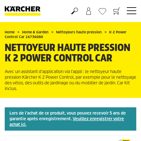
Panier
Mes Favoris
Home
Home & Garden
Nettoyeurs haute pression
K 2 Power
Control Car 16736080
NETTOYEUR HAUTE PRESSION
K 2 POWER CONTROL CAR
Avec un assistant d'application via l'appli : le nettoyeur haute
pression Kärcher K 2 Power Control, par exemple pour le nettoyage
des vélos, des outils de jardinage ou du mobilier de jardin. Car Kit
inclus.
Lors de l'achat de ce produit, vous pouvez recevoir 5 ans de
garantie après enregistrement.
Veuillez enregistrer votre
achat ici.