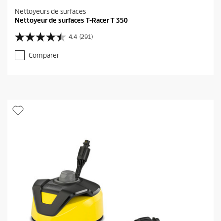
Nettoyeurs de surfaces
Nettoyeur de surfaces T-Racer T 350
4.4
(291)
4
.
Comparer
4
s
u
r
5
é
t
o
i
l
e
s
.
2
9
1
a
v
i