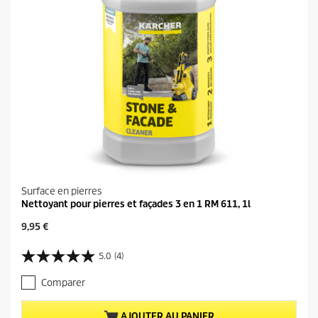
Surface en pierres
Nettoyant pour pierres et façades 3 en 1 RM 611, 1l
P
9,95 €
r
i
5.0
(4)
5
x
.
a
Comparer
0
c
s
t
u
u
AJOUTER AU PANIER