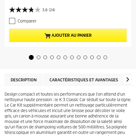
r
i
3.8
(24)
3
x
.
a
Comparer
8
c
s
t
u
u
AJOUTER AU PANIER
r
e
5
l
é
d
t
u
o
p
i
r
l
o
e
d
DESCRIPTION
CARACTÉRISTIQUES ET AVANTAGES
SP
s
u
.
i
2
Design compact et toutes les performances que l'on attend d'un
t
4
nettoyeur haute pression : le K 3 Classic Car séduit sur toute la ligne.
a
Le Car Kit supplémentaire permet un nettoyage particulièrement
v
efficace des véhicules et inclut une brosse pour décoller le voile
i
gris, un canon à mousse assurant une bonne adhérence de la
s
mousse et une force maximale de dissolution de la saleté ainsi
qu'un flacon de shampoing voitures de 500 millilitres. Sa poignée
télescopique en aluminium garantit en outre un rangement peu