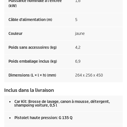
Puissance nominale à l'entrée
1,6
(kW)
Câble d'alimentation (m)
5
Couleur
jaune
Poids sans accessoires (kg)
4,2
Poids emballage inclus (kg)
6,9
Dimensions (L × l × h) (mm)
264 x 256 x 450
Inclus dans la livraison
Car Kit: Brosse de lavage, canon à mousse, détergent,
shampoing voiture, 0,5 l
Pistolet haute pression: G 135 Q