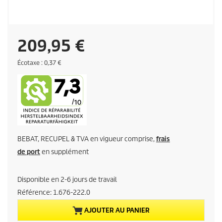
P
209,95 €
r
É
Écotaxe : 0,37 €
c
o
i
t
a
x
x
e
a
BEBAT, RECUPEL & TVA en vigueur comprise,
frais
c
de port
en supplément
t
Disponible en 2-6 jours de travail
u
Référence:
1.676-222.0
e
AJOUTER AU PANIER