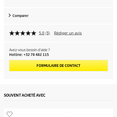
l
d
Comparer
u
p
5.0
(3)
Rédiger un avis
r
Avez-vous besoin d'aide ?
o
Hotline: +32 78 482 115
d
FORMULAIRE DE CONTACT
u
i
SOUVENT ACHETÉ AVEC
t