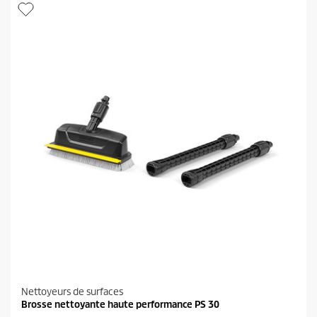
i
r
l
o
e
d
s
u
.
i
1
t
3
0
8
a
v
i
s
Nettoyeurs de surfaces
Brosse nettoyante haute performance PS 30