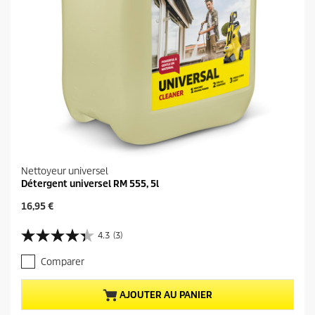
Nettoyeur universel
Détergent universel RM 555, 5l
P
16,95 €
r
i
4.3
(3)
4
x
.
a
Comparer
3
c
s
t
u
u
AJOUTER AU PANIER
r
e