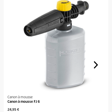
Canon à mousse
Canon à mousse FJ 6
P
24,95 €