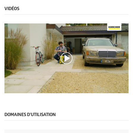
VIDÉOS
0
s
e
c
o
DOMAINES D'UTILISATION
n
d
e