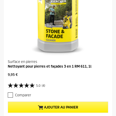
Surface en pierres
Nettoyant pour pierres et façades 3 en 1 RM 611, 1l
P
9,95 €
r
i
5.0
(4)
5
x
.
a
Comparer
0
c
s
t
u
u
AJOUTER AU PANIER
r
e
5