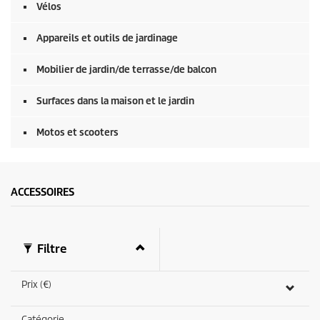
s
Vélos
s
u
r
Appareils et outils de jardinage
0
s
e
Mobilier de jardin/de terrasse/de balcon
c
o
Surfaces dans la maison et le jardin
n
d
e
Motos et scooters
s
ACCESSOIRES
Filtre
Prix (€)
Catégorie