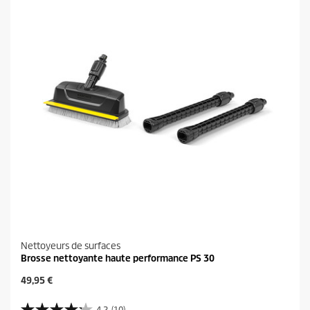
s
u
.
i
1
t
3
0
8
a
v
i
s
Nettoyeurs de surfaces
Brosse nettoyante haute performance PS 30
P
49,95 €
r
i
4.2
(10)