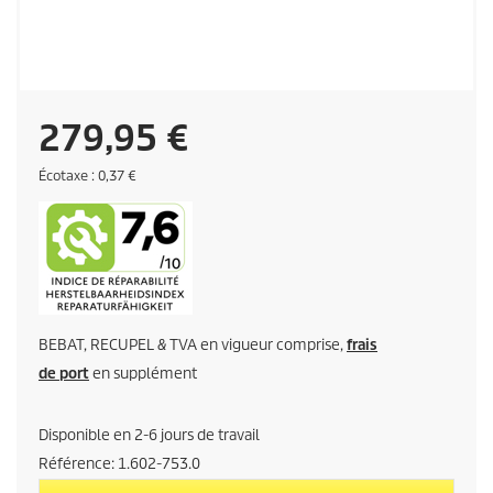
P
279,95 €
r
É
Écotaxe : 0,37 €
c
o
i
t
a
x
x
e
a
BEBAT, RECUPEL & TVA en vigueur comprise,
frais
c
de port
en supplément
t
Disponible en 2-6 jours de travail
u
Référence:
1.602-753.0