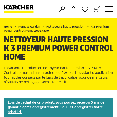
Panier
Mes Favoris
Home
Home & Garden
Nettoyeurs haute pression
K 3 Premium
Power Control Home 16027530
NETTOYEUR HAUTE PRESSION
K 3 PREMIUM POWER CONTROL
HOME
La variante Premium du nettoyeur haute pression K 3 Power
Control comprend un enrouleur de flexible. L'assistant d'application
fournit des conseils par le biais de l'application pour de meilleurs
résultats de nettoyage. Avec Home Kit.
Lors de l'achat de ce produit, vous pouvez recevoir 5 ans de
garantie après enregistrement.
Veuillez enregistrer votre
achat ici.