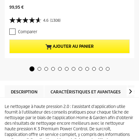
P
99,95 €
r
i
4.6
(1308)
4
x
.
a
Comparer
6
c
s
t
u
u
AJOUTER AU PANIER
r
e
5
l
é
d
t
u
o
p
i
r
l
o
e
d
DESCRIPTION
CARACTÉRISTIQUES ET AVANTAGES
SP
s
u
.
i
1
Le nettoyage à haute pression 2.0 : l'assistant d'application utile
t
3
fournit à l'utilisateur des conseils pratiques pour chaque tâche de
0
nettoyage par le biais de l'application Home & Garden afin d'obtenir
8
des résultats de nettoyage encore meilleurs avec le nettoyeur
a
haute pression K 3 Premium Power Control. De surcroît,
v
l'application offre un service complet, y compris des informations