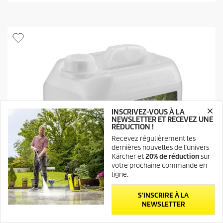
l
é
d
t
u
o
p
i
r
l
o
e
d
s
u
.
i
4
t
a
v
i
INSCRIVEZ-VOUS À LA
s
NEWSLETTER ET RECEVEZ UNE
RÉDUCTION !
Recevez régulièrement les
dernières nouvelles de l’univers
Kärcher et
20% de réduction
sur
votre prochaine commande en
ligne.
S'INSCRIRE À LA
NEWSLETTER