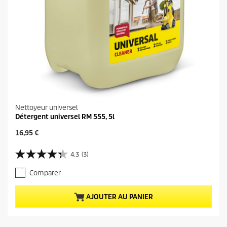
Nettoyeur universel
Détergent universel RM 555, 5l
P
16,95 €
r
i
4.3
(3)
4
x
.
a
Comparer
3
c
s
t
u
u
AJOUTER AU PANIER
r
e
5
l
é
d