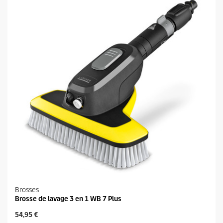
e
d
s
u
.
i
9
t
a
v
i
s
Brosses
Brosse de lavage 3 en 1 WB 7 Plus
P
54,95 €