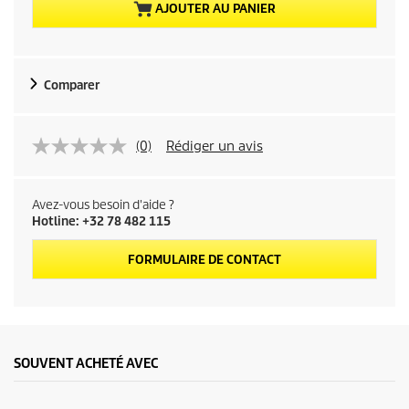
e
AJOUTER AU PANIER
l
d
Comparer
u
p
(0)
Rédiger un avis
r
Avez-vous besoin d'aide ?
o
Hotline: +32 78 482 115
d
FORMULAIRE DE CONTACT
u
i
SOUVENT ACHETÉ AVEC
t