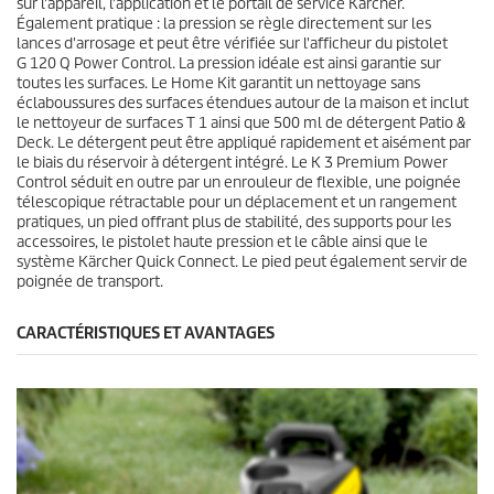
i
sur l'appareil, l'application et le portail de service Kärcher.
s
Également pratique : la pression se règle directement sur les
lances d'arrosage et peut être vérifiée sur l'afficheur du pistolet
G 120 Q Power Control. La pression idéale est ainsi garantie sur
toutes les surfaces. Le Home Kit garantit un nettoyage sans
éclaboussures des surfaces étendues autour de la maison et inclut
le nettoyeur de surfaces T 1 ainsi que 500 ml de détergent Patio &
Deck. Le détergent peut être appliqué rapidement et aisément par
le biais du réservoir à détergent intégré. Le K 3 Premium Power
Control séduit en outre par un enrouleur de flexible, une poignée
télescopique rétractable pour un déplacement et un rangement
pratiques, un pied offrant plus de stabilité, des supports pour les
accessoires, le pistolet haute pression et le câble ainsi que le
système Kärcher
Quick Connect
. Le pied peut également servir de
poignée de transport.
CARACTÉRISTIQUES ET AVANTAGES