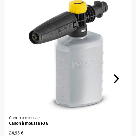
Canon à mousse
Canon à mousse FJ 6
P
24,95 €