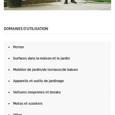
0
s
e
c
o
DOMAINES D'UTILISATION
n
d
e
s
Perron
s
u
r
Surfaces dans la maison et le jardin
0
s
e
Mobilier de jardin/de terrasse/de balcon
c
o
Appareils et outils de jardinage
n
d
e
Voitures moyennes et breaks
s
Motos et scooters
Vélos