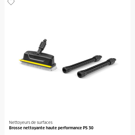
i
r
l
o
e
d
s
u
.
i
1
t
3
0
8
a
v
i
s
Nettoyeurs de surfaces
Brosse nettoyante haute performance PS 30