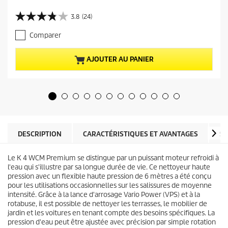
r
i
3.8
(24)
3
x
.
a
Comparer
8
c
s
t
u
u
AJOUTER AU PANIER
r
e
5
l
é
d
t
u
o
p
i
r
l
o
e
d
DESCRIPTION
CARACTÉRISTIQUES ET AVANTAGES
SP
s
u
.
i
2
Le K 4 WCM Premium se distingue par un puissant moteur refroidi à
t
4
l'eau qui s'illustre par sa longue durée de vie. Ce nettoyeur haute
a
pression avec un flexible haute pression de 6 mètres a été conçu
v
pour les utilisations occasionnelles sur les salissures de moyenne
i
intensité. Grâce à la lance d'arrosage Vario Power (VPS) et à la
s
rotabuse, il est possible de nettoyer les terrasses, le mobilier de
jardin et les voitures en tenant compte des besoins spécifiques. La
pression d'eau peut être ajustée avec précision par simple rotation