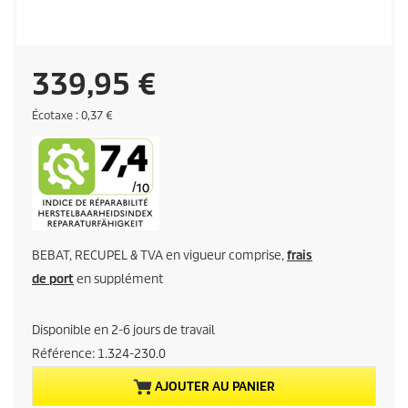
P
339,95 €
r
É
Écotaxe : 0,37 €
c
o
i
t
a
x
x
e
a
BEBAT, RECUPEL & TVA en vigueur comprise,
frais
c
de port
en supplément
t
Disponible en 2-6 jours de travail
u
Référence:
1.324-230.0
e
AJOUTER AU PANIER