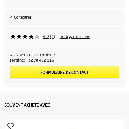
l
d
Comparer
u
p
4.0
(4)
Rédiger un avis
r
Avez-vous besoin d'aide ?
o
Hotline: +32 78 482 115
d
FORMULAIRE DE CONTACT
u
i
SOUVENT ACHETÉ AVEC
t