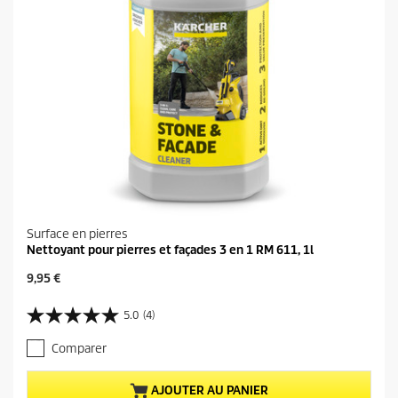
Surface en pierres
Nettoyant pour pierres et façades 3 en 1 RM 611, 1l
P
9,95 €
r
i
5.0
(4)
5
x
.
a
Comparer
0
c
s
t
u
u
AJOUTER AU PANIER