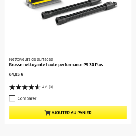
Nettoyeurs de surfaces
Brosse nettoyante haute performance PS 30 Plus
P
64,95 €
r
i
4.6
(9)
4
x
.
a
Comparer
6
c
s
t
u
u
AJOUTER AU PANIER
r
e
5
l
é
d
t
u