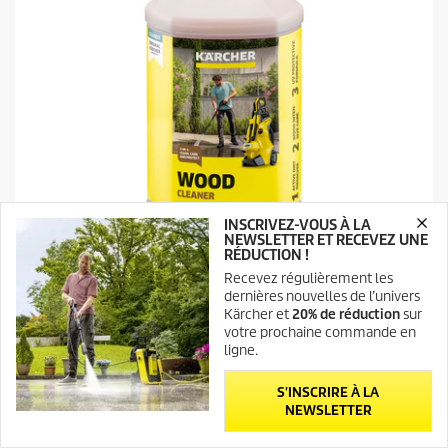
INSCRIVEZ-VOUS À LA
NEWSLETTER ET RECEVEZ UNE
RÉDUCTION !
Recevez régulièrement les
Surfaces en bois
dernières nouvelles de l’univers
Nettoyant bois 3 en 1 RM 612, 1l
Kärcher et
20% de réduction
sur
votre prochaine commande en
P
9,95 €
ligne.
r
i
5.0
(1)
5
x
S'INSCRIRE À LA
.
a
NEWSLETTER
Comparer
0
c
s
t