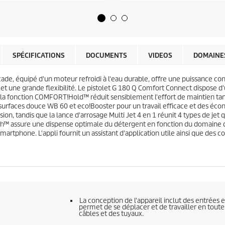
é
d
t
u
o
p
i
r
l
o
e
d
SPÉCIFICATIONS
DOCUMENTS
VIDEOS
DOMAINES
s
u
.
i
1
e, équipé d'un moteur refroidi à l'eau durable, offre une puissance con
t
6
t une grande flexibilité. Le pistolet G 180 Q Comfort Connect dispose d'
4
 la fonction COMFORT!Hold™ réduit sensiblement l'effort de maintien tandi
a
 surfaces douce WB 60 et
eco!Booster
pour un travail efficace et des éc
v
on, tandis que la lance d'arrosage Multi Jet 4 en 1 réunit 4 types de jet
i
h™ assure une dispense optimale du détergent en fonction du domaine d'u
s
martphone. L'appli fournit un assistant d'application utile ainsi que des co
La conception de l'appareil inclut des entrées 
permet de se déplacer et de travailler en toute
câbles et des tuyaux.