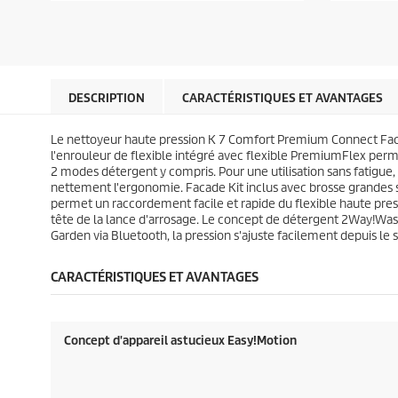
é
é
d
d
t
t
u
u
o
o
p
p
i
i
r
r
l
l
o
o
e
e
d
d
DESCRIPTION
CARACTÉRISTIQUES ET AVANTAGES
s
s
u
u
.
.
i
i
6
9
Le nettoyeur haute pression K 7 Comfort Premium Connect Facad
t
t
2
1
l'enrouleur de flexible intégré avec flexible
PremiumFlex
perme
a
5
2 modes détergent y compris. Pour une utilisation sans fatigue,
v
a
nettement l'ergonomie. Facade Kit inclus avec brosse grandes
i
v
permet un raccordement facile et rapide du flexible haute pressi
s
i
tête de la lance d'arrosage. Le concept de détergent 2Way!Was
s
Garden via Bluetooth, la pression s'ajuste facilement depuis le s
CARACTÉRISTIQUES ET AVANTAGES
Concept d'appareil astucieux Easy!Motion