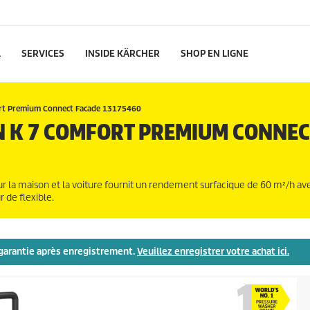
L
SERVICES
INSIDE KÄRCHER
SHOP EN LIGNE
rt Premium Connect Facade 13175460
N K 7 COMFORT PREMIUM CONNEC
 la maison et la voiture fournit un rendement surfacique de 60 m²/h av
 de flexible.
e garantie après enregistrement.
Veuillez enregistrer votre achat ici.