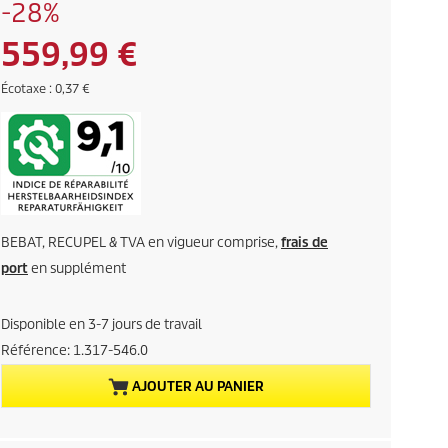
r
É
-28%
i
c
x
P
559,99 €
o
d
n
e
r
É
Écotaxe : 0,37 €
o
l
c
m
o
i
'
i
t
a
a
e
x
n
x
e
c
a
i
e
BEBAT, RECUPEL & TVA en vigueur comprise,
frais de
c
n
port
en supplément
p
t
r
o
Disponible en 3-7 jours de travail
u
d
Référence:
1.317-546.0
u
e
AJOUTER AU PANIER
i
l
t