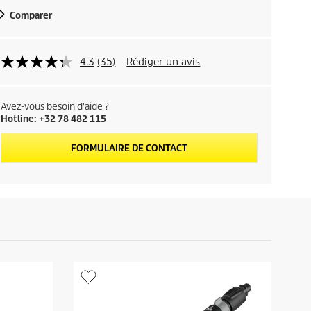
d
Comparer
u
p
4.3
(35)
Rédiger un avis
r
Avez-vous besoin d'aide ?
o
Hotline: +32 78 482 115
d
FORMULAIRE DE CONTACT
u
i
t