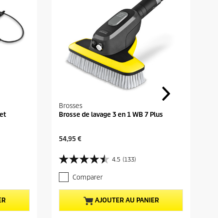
Brosses
 et
Brosse de lavage 3 en 1 WB 7 Plus
P
54,95 €
r
i
4.5
(133)
4
x
.
a
Comparer
5
c
s
t
u
u
ER
AJOUTER AU PANIER
r
e
5
l