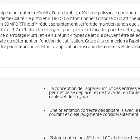
s
u
.
i
9
é d'un moteur refroidi à l'eau durable, offre une puissance constante p
t
1
e flexibilité. Le pistolet G 180 Q Comfort Connect dispose d'un affiche
5
tion COMFORT!Hold™ réduit sensiblement l'effort de maintien tandis que l'
a
faces T 7 et 1 litre de détergent pour pierres et façades pour le nettoy
v
ce d'arrosage Multi Jet 4 en 1 réunit 4 types de jet qui peuvent être séle
i
du détergent en fonction de l'utilisation. Grâce à la connexion à l'appl
s
e par ailleurs un assistant d'application ainsi que des conseils et des ast
La conception de l'appareil inclut des entrées 
permet de se déplacer et de travailler en toute
câbles et des tuyaux.
Une orientation correcte des appareils avec le 
courant et d'eau augmente considérablement l
Pistolet doté d'un afficheur LCD et de touches 