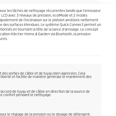
s
u
.
i
1
our les tâches de nettoyage récurrentes tandis que l'enrouleur
t
3
ur LCD avec 3 niveaux de pression, eco!Mode et 2 modes
3
ajustement de l'inclinaison sur le pistolet améliore nettement
a
age des surfaces étendues. Le système
Quick Connect
permet un
v
ctionnés en tournant la tête de la lance d'arrosage. Le concept
i
ication Kärcher Home & Garden via Bluetooth, la pression
s
uces.
et des sorties de câble et de tuyau bien agencées. Cela
 liberté et facilite de manière générale le maniement des
raccord de tuyau et de câble en direction de la source de
e confort pendant le nettoyage.
pour le réglage de la pression ou le dosage de détergent.