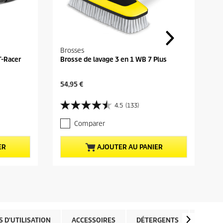
Brosses
T-Racer
Brosse de lavage 3 en 1 WB 7 Plus
P
54,95 €
r
i
4.5
(133)
4
x
.
a
Comparer
5
c
s
t
u
u
ER
AJOUTER AU PANIER
r
e
5
l
é
d
t
u
o
p
i
r
l
o
e
d
 D'UTILISATION
ACCESSOIRES
DÉTERGENTS
PIÈCES