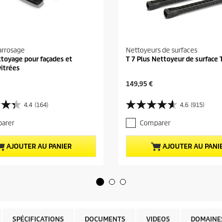
arrosage
Nettoyeurs de surfaces
ttoyage pour façades et
T 7 Plus Nettoyeur de surface 
vitrées
P
149,95 €
r
i
4.4
(164)
4.6
(915)
4
x
.
a
arer
Comparer
6
c
s
t
u
u
AJOUTER AU PANIER
AJOUTER AU PANI
r
e
5
l
é
d
t
u
o
p
i
r
l
o
e
d
SPÉCIFICATIONS
DOCUMENTS
VIDEOS
DOMAINES