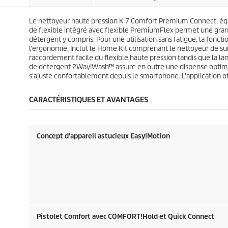
s
s
u
u
.
.
i
i
6
1
Le nettoyeur haute pression K 7 Comfort Premium Connect, équip
t
t
2
6
de flexible intégré avec flexible
PremiumFlex
permet une grand
a
4
détergent y compris. Pour une utilisation sans fatigue, la fonc
v
a
l'ergonomie. Inclut le Home Kit comprenant le nettoyeur de sur
i
v
raccordement facile du flexible haute pression tandis que la lan
s
i
de détergent 2Way!Wash™ assure en outre une dispense optimale 
s
s'ajuste confortablement depuis le smartphone. L'application offr
CARACTÉRISTIQUES ET AVANTAGES
Concept d'appareil astucieux Easy!Motion
Pistolet Comfort avec COMFORT!Hold et
Quick Connect