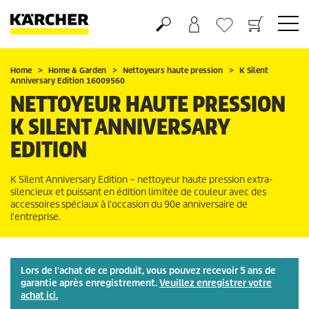
Panier
Mes Favoris
Home
Home & Garden
Nettoyeurs haute pression
K Silent
Anniversary Edition 16009560
NETTOYEUR HAUTE PRESSION
K SILENT ANNIVERSARY
EDITION
K Silent Anniversary Edition – nettoyeur haute pression extra-
silencieux et puissant en édition limitée de couleur avec des
accessoires spéciaux à l'occasion du 90e anniversaire de
l'entreprise.
Lors de l'achat de ce produit, vous pouvez recevoir 5 ans de
garantie après enregistrement.
Veuillez enregistrer votre
achat ici.