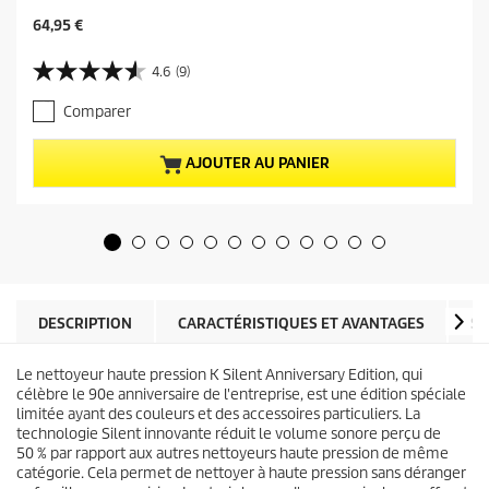
P
64,95 €
r
i
4.6
(9)
4
x
.
a
Comparer
6
c
s
t
u
u
AJOUTER AU PANIER
r
e
5
l
é
d
t
u
o
p
i
r
l
o
e
d
DESCRIPTION
CARACTÉRISTIQUES ET AVANTAGES
SP
s
u
.
i
9
Le nettoyeur haute pression K Silent Anniversary Edition, qui
t
a
célèbre le 90e anniversaire de l'entreprise, est une édition spéciale
v
limitée ayant des couleurs et des accessoires particuliers. La
i
technologie Silent innovante réduit le volume sonore perçu de
s
50 % par rapport aux autres nettoyeurs haute pression de même
catégorie. Cela permet de nettoyer à haute pression sans déranger