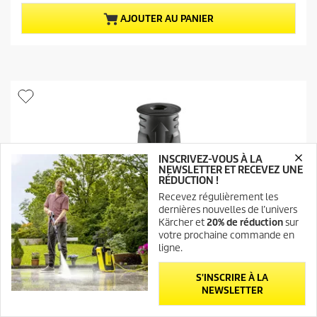
s
t
u
u
AJOUTER AU PANIER
r
e
5
l
é
d
t
u
o
p
i
r
l
o
e
d
s
u
.
i
t
INSCRIVEZ-VOUS À LA
NEWSLETTER ET RECEVEZ UNE
RÉDUCTION !
Recevez régulièrement les
dernières nouvelles de l’univers
Kärcher et
20% de réduction
sur
votre prochaine commande en
ligne.
S'INSCRIRE À LA
NEWSLETTER