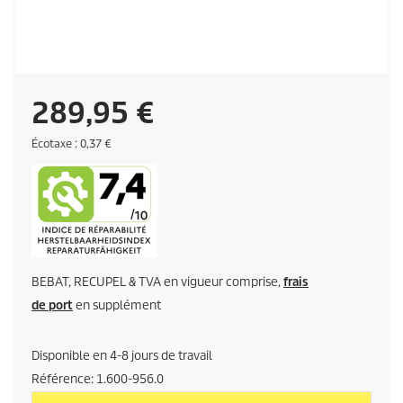
P
289,95 €
r
É
Écotaxe : 0,37 €
c
o
i
t
a
x
x
e
a
BEBAT, RECUPEL & TVA en vigueur comprise,
frais
c
de port
en supplément
t
Disponible en 4-8 jours de travail
u
Référence:
1.600-956.0