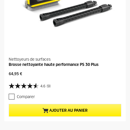
Nettoyeurs de surfaces
Brosse nettoyante haute performance PS 30 Plus
P
64,95 €
r
i
4.6
(9)
4
x
.
a
Comparer
6
c
s
t
u
u
AJOUTER AU PANIER
r
e
5
l
é
d