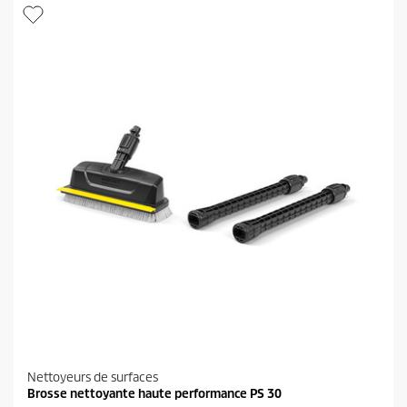
i
r
l
o
e
d
s
u
.
i
1
t
3
0
8
a
v
i
s
Nettoyeurs de surfaces
Brosse nettoyante haute performance PS 30