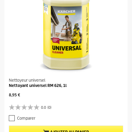
Nettoyeur universel
Nettoyant universel RM 626, 1l
P
8,95 €
r
i
0.0
(0)
0
x
.
a
Comparer
0
c
s
t
u
u