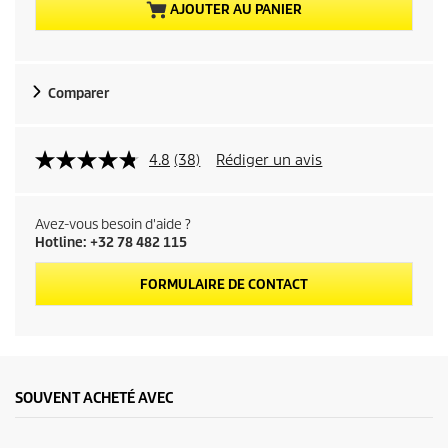
e
AJOUTER AU PANIER
l
d
Comparer
u
p
4.8
(38)
Rédiger un avis
r
Avez-vous besoin d'aide ?
o
Hotline: +32 78 482 115
d
FORMULAIRE DE CONTACT
u
i
SOUVENT ACHETÉ AVEC
t