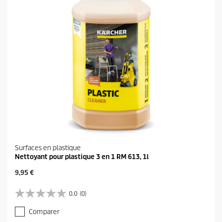
a
v
i
s
Surfaces en plastique
Nettoyant pour plastique 3 en 1 RM 613, 1l
P
9,95 €
r
i
0.0
(0)
0
x
.
a
Comparer
0
c