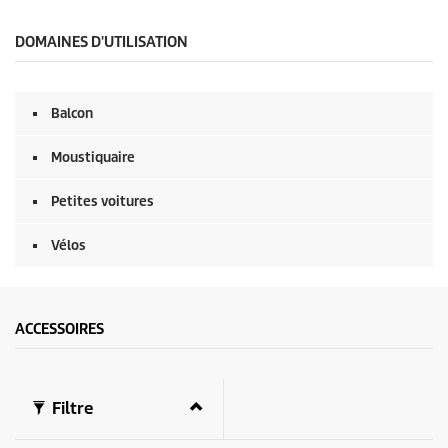
n
e
d
c
e
o
DOMAINES D'UTILISATION
s
n
d
e
s
Balcon
s
u
r
Moustiquaire
0
s
e
Petites voitures
c
o
Vélos
n
d
e
s
ACCESSOIRES
Filtre